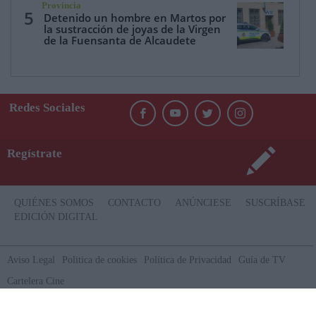
Provincia
5
Detenido un hombre en Martos por
la sustracción de joyas de la Virgen
de la Fuensanta de Alcaudete
Redes Sociales
Regístrate
QUIÉNES SOMOS
CONTACTO
ANÚNCIESE
SUSCRÍBASE
EDICIÓN DIGITAL
Aviso Legal
Politica de cookies
Política de Privacidad
Guía de TV
Cartelera Cine