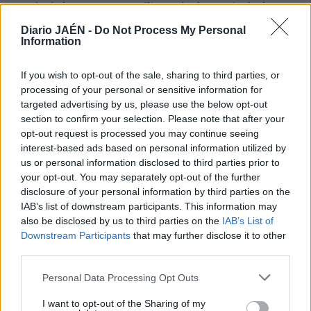
Ramón de los Bosques y Etilio.José López animó a los
vecinos de Alcalá, del resto de la provincia y de
Diario JAÉN -
Do Not Process My Personal
municipios próximos de Granada y Córdoba a que
Information
participen en la fiesta, en la que se implicarán treinta
colectivos y empresas de la ciudad. Habrá un servicio de
If you wish to opt-out of the sale, sharing to third parties, or
transporte gratuito en autobús, con salidas desde la zona
processing of your personal or sensitive information for
targeted advertising by us, please use the below opt-out
de la iglesia de San Antón, que estará activo cada jornada
section to confirm your selection. Please note that after your
entre las nueve de la noche y las doce y media de la
opt-out request is processed you may continue seeing
madrugada.
interest-based ads based on personal information utilized by
us or personal information disclosed to third parties prior to
your opt-out. You may separately opt-out of the further
disclosure of your personal information by third parties on the
IAB’s list of downstream participants. This information may
also be disclosed by us to third parties on the
IAB’s List of
Downstream Participants
that may further disclose it to other
third parties.
Personal Data Processing Opt Outs
I want to opt-out of the Sharing of my