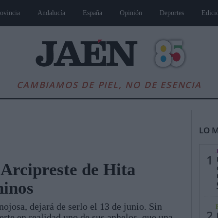
ovincia
Andalucía
España
Opinión
Deportes
Edici
CAMBIAMOS DE PIEL, NO DE ESENCIA
LO M
1
 Arcipreste de Hita
hinos
es
Andalucía
Internacional
Opinión
Cultura
Deportes
Jaén, Pu
ojosa, dejará de serlo el 13 de junio. Sin
2
erte en realidad uno de sus anhelos, que una