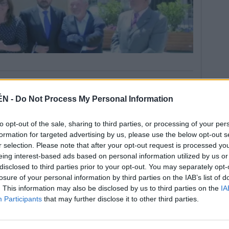
ÉN -
Do Not Process My Personal Information
to opt-out of the sale, sharing to third parties, or processing of your per
l autor de la obra es una donación a Alcalá la Real
formation for targeted advertising by us, please use the below opt-out s
es, quien se mostró muy emocionado. Se encargó de
r selection. Please note that after your opt-out request is processed y
, Domingo Murcia, que recordó la teoría de que el
eing interest-based ads based on personal information utilized by us or
n Ruiz de Cisneros, hijo de un cautivo cristiano, que
disclosed to third parties prior to your opt-out. You may separately opt-
a en la ciudad fortificada de La Mota. El historiador
losure of your personal information by third parties on the IAB’s list of
an la hipótesis del origen local del literato.
. This information may also be disclosed by us to third parties on the
IA
Participants
that may further disclose it to other third parties.
Alfonso XI y de la SAFA leyeron fragmentos del Libro
onocido el Arcipreste de Hita. Tampoco faltaron una
ya para cerrar el acto público, de los himnos de Alcalá