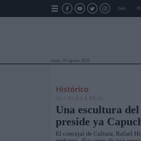
Jaén
Pr
lunes, 03 agosto 2026
Histórico
ALCALÁ LA REAL
Una escultura del
preside ya Capuc
Módulos Portada
Jaén
Provincia
Linar
El concejal de Cultura, Rafael Hin
embargo, días antes de irse convi