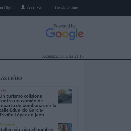
Acceso
Tienda Online
ón Digital
Powered by
Actualización a las
21:16
ÁS LEÍDO
Jaén
Un turismo colisiona
contra un camión de
reparto de bombonas en la
calle Eduardo García-
eblo a Pueblo
Gente
Especiales
Triviño López en Jaén
Provincia
Hallan sin vida al hombre