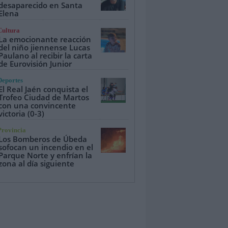
desaparecido en Santa
Elena
Cultura
La emocionante reacción
del niño jiennense Lucas
Paulano al recibir la carta
de Eurovisión Junior
Deportes
El Real Jaén conquista el
Trofeo Ciudad de Martos
con una convincente
victoria (0-3)
Provincia
Los Bomberos de Úbeda
sofocan un incendio en el
Parque Norte y enfrían la
zona al día siguiente