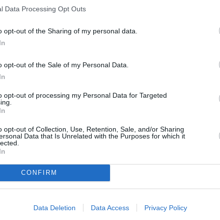
anda de la Asociación Musical Pep Ventura.
l Data Processing Opt Outs
como Purificación Gálvez pronunciaron discursos en
o opt-out of the Sharing of my personal data.
a inauguración. Por su parte, el concejal de Cultura
In
ste de Hita nació en Alcalá la Real o no, está la
tor. De hecho, el municipio tiene una de las
o opt-out of the Sale of my Personal Data.
e ejemplares del Libro de Buen Amor— más completas
In
uvo un punto polémico. En un momento de su
to opt-out of processing my Personal Data for Targeted
autizar con el nombre de Martínez Montañés, —el
ing.
In
abajos en Sevilla—, una “orujera”. Esto suscitó
as con la cooperativa oleícola Martínez Montañés —
o opt-out of Collection, Use, Retention, Sale, and/or Sharing
ersonal Data that Is Unrelated with the Purposes for which it
socios— que se encontraban allí presentes.
lected.
In
CONFIRM
Data Deletion
Data Access
Privacy Policy