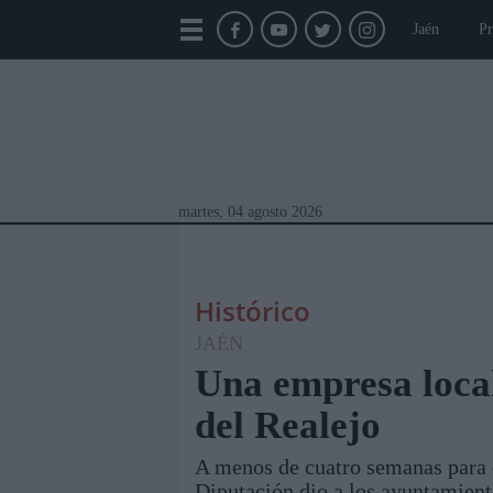
Jaén
Pr
martes, 04 agosto 2026
Histórico
JAÉN
Una empresa local
del Realejo
Módulos Portada
Jaén
Provincia
Linar
A menos de cuatro semanas para q
Diputación dio a los ayuntamiento