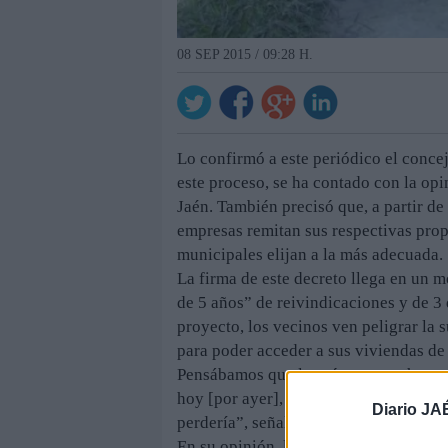
08 SEP 2015 / 09:28 H.
Lo confirmó a este periódico el conce
este proceso, se ha contado con la op
Jaén. También precisó que, a partir de
empresas remitan sus respectivas prop
municipales elijan a la más adecuada.
La firma de este decreto llega en un 
de 5 años” de reivindicaciones y de 3 
proyecto, los vecinos ven peligrar la
para poder acceder a sus viviendas d
Pensábamos que la prórroga era hasta el
hoy [por ayer], si el arreglo del cami
Diario JA
perdería”, señaló, desde la asociación
En su opinión, la situación actual es fr