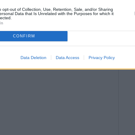
anciados en un 71-29% por la Diputación y el
3 meses. En el primero, se realizarán el movimiento
o opt-out of Collection, Use, Retention, Sale, and/or Sharing
ersonal Data that Is Unrelated with the Purposes for which it
drenaje. En el segundo, la obra de paso del arroyo al
lected.
In
 la pavimentación. Estas tareas se alargarán hasta el
e procederá a la señalización, balizamiento y defensas
CONFIRM
Data Deletion
Data Access
Privacy Policy