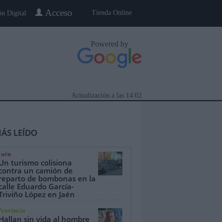
Acceso
Tienda Online
ón Digital
Powered by
Actualización a las
14:02
ÁS LEÍDO
Jaén
Un turismo colisiona
contra un camión de
reparto de bombonas en la
calle Eduardo García-
eblo a Pueblo
Gente
Especiales
Triviño López en Jaén
Provincia
Hallan sin vida al hombre