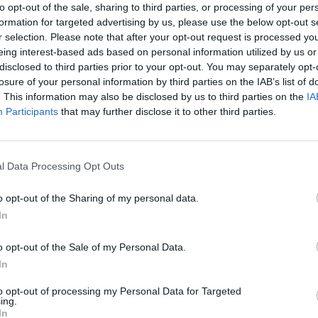
to opt-out of the sale, sharing to third parties, or processing of your per
l. “¡A ver si no es negligencia cuando la subvención
formation for targeted advertising by us, please use the below opt-out s
do la documentación puntualmente porque hemos sido
r selection. Please note that after your opt-out request is processed y
o de pedírsela a los propietarios del suelo!”,
eing interest-based ads based on personal information utilized by us or
sta en dos ocasiones, una en 2010 y otra en 2011, el
disclosed to third parties prior to your opt-out. You may separately opt-
losure of your personal information by third parties on the IAB’s list of
endas mociones al pleno del Ayuntamiento para instar
. This information may also be disclosed by us to third parties on the
IA
el camino.
Participants
that may further disclose it to other third parties.
o 2009 destrozaron la curva de la senda que conduce
 Realejo y, en el invierno de 2011, volvieron a
era que sea, el tramo afectado se asfaltó, pero
l Data Processing Opt Outs
o”. Con poco más de tres metros de ancho por tres de
os de altura que acaba en el río. En octubre de 2012,
o opt-out of the Sharing of my personal data.
a de Urbanismo, gestionada ya por el PP, concluyeron
In
onamiento del camino. Pero, desde entonces, se han
 las obras. Primero, por “conflictos” entre Junta y
o opt-out of the Sale of my Personal Data.
olvieron sin demasiada dilación, y, después, por el
In
amino afectado. Para poder intervenir en él con
titución de una servidumbre de paso que se rubricó el
to opt-out of processing my Personal Data for Targeted
ing.
 se consiguieron las últimas autorizaciones.
In