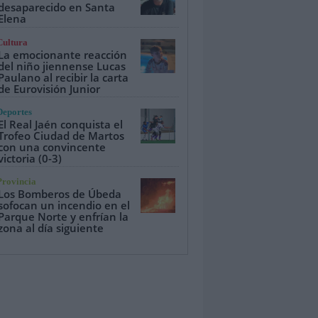
desaparecido en Santa
Elena
Cultura
La emocionante reacción
del niño jiennense Lucas
Paulano al recibir la carta
de Eurovisión Junior
Deportes
El Real Jaén conquista el
Trofeo Ciudad de Martos
con una convincente
victoria (0-3)
Provincia
Los Bomberos de Úbeda
sofocan un incendio en el
Parque Norte y enfrían la
zona al día siguiente