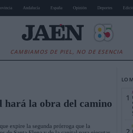
ovincia
Andalucía
España
Opinión
Deportes
Edici
CAMBIAMOS DE PIEL, NO DE ESENCIA
LO M
1
 hará la obra del camino
es
Andalucía
Internacional
Opinión
Cultura
Deportes
Jaén, Pu
ue expire la segunda prórroga que la
2
s de Santa Elena y de la capital para ejecutar