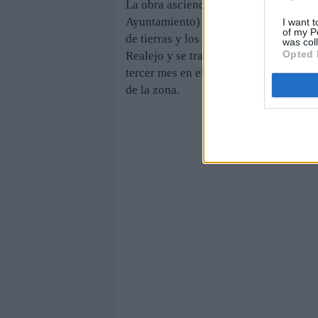
La obra asciende a 262.089 euros (fin
Ayuntamiento) y deberá ejecutarse en 
I want t
of my P
de tierras y los trabajos de fábrica y 
was col
Opted 
Realejo y se trabajará sobre el firme y
tercer mes en el que, para concluir, s
de la zona.