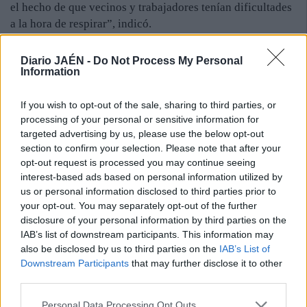
el hecho de que vecinos y trabajadores tenían dificultades
a la hora de respirar”, indicó.
Diario JAÉN -
Do Not Process My Personal
Entre los afectados por el aerosol se encontraba la mujer
Information
que lo había utilizado. De esta forma, precisó asistencia
médica en el exterior, lo que, en parte, facilitó su
If you wish to opt-out of the sale, sharing to third parties, or
detención por parte de los agentes que de inmediato se
processing of your personal or sensitive information for
desplazaron hasta el lugar.Así lo explicó el concejal de
targeted advertising by us, please use the below opt-out
Seguridad Ciudadana, Juan Sánchez. Tras la denuncia
section to confirm your selection. Please note that after your
presentada por la Policía Local, la mujer pasó a
opt-out request is processed you may continue seeing
interest-based ads based on personal information utilized by
dependencias de la Comisaría, donde se le abrieron las
us or personal information disclosed to third parties prior to
oportunas diligencias.
your opt-out. You may separately opt-out of the further
disclosure of your personal information by third parties on the
IAB’s list of downstream participants. This information may
also be disclosed by us to third parties on the
IAB’s List of
Downstream Participants
that may further disclose it to other
third parties.
Personal Data Processing Opt Outs