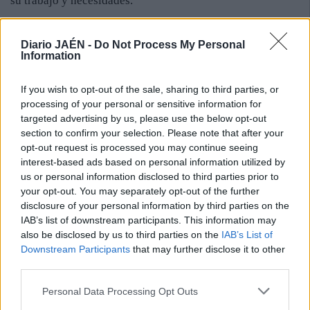
su trabajo y necesidades.
Luis Martínez, instructor de Andalucía K9, que participó
en exhibiciones de obediencia, de rescate y de búsqueda
Diario JAÉN -
Do Not Process My Personal
Information
de sustancias, considera que hay pocas iniciativa de este
tipo y escasas ocasiones de mostrar a la gente las cosas
If you wish to opt-out of the sale, sharing to third parties, or
que puede hacer con sus perros.
processing of your personal or sensitive information for
El objetivo final de Perruneando, que hizo un balance
targeted advertising by us, please use the below opt-out
positivo de las jornadas, es conseguir que Jaén sea una
section to confirm your selection. Please note that after your
“ciudad amiga de las mascotas”, algo en lo que, según
opt-out request is processed you may continue seeing
interest-based ads based on personal information utilized by
Ordóñez, ya están trabajando.
us or personal information disclosed to third parties prior to
your opt-out. You may separately opt-out of the further
disclosure of your personal information by third parties on the
IAB’s list of downstream participants. This information may
also be disclosed by us to third parties on the
IAB’s List of
Downstream Participants
that may further disclose it to other
third parties.
Personal Data Processing Opt Outs