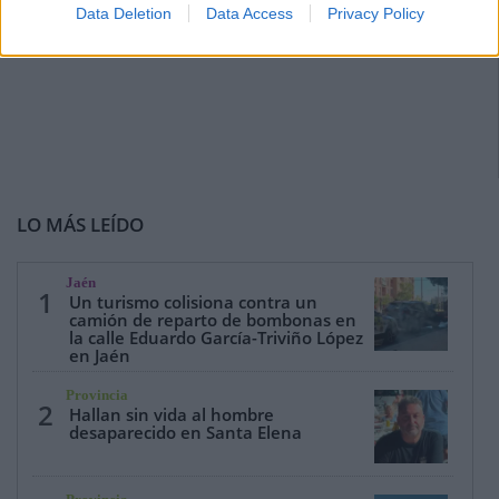
Data Deletion
Data Access
Privacy Policy
LO MÁS LEÍDO
Jaén
1
Un turismo colisiona contra un
camión de reparto de bombonas en
la calle Eduardo García-Triviño López
en Jaén
Provincia
2
Hallan sin vida al hombre
desaparecido en Santa Elena