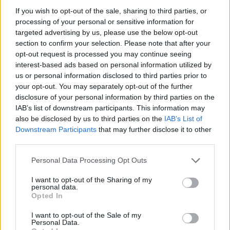
Acompañado del secretario provincial, Francisco Reyes, a
If you wish to opt-out of the sale, sharing to third parties, or
las diez menos cuarto de la mañana, Manuel Fernández
processing of your personal or sensitive information for
Palomino, se reunía con el líder de Comisiones Obreras en
targeted advertising by us, please use the below opt-out
Jaén, José Moral. Poco más de una hora y media después
section to confirm your selection. Please note that after your
opt-out request is processed you may continue seeing
tuvo un encuentro con el presidente de la asociación
interest-based ads based on personal information utilized by
“Caminamos”, Manuel Salazar, ante el que se
us or personal information disclosed to third parties prior to
comprometió a impulsar, desde el Ayuntamiento, un
your opt-out. You may separately opt-out of the further
“cierre de filas institucional para la integración laboral de
disclosure of your personal information by third parties on the
las personas con discapacidad, especialmente intelectual”.
IAB’s list of downstream participants. This information may
Por la tarde, en un acto en la UPM, Fernández Palomino
also be disclosed by us to third parties on the
IAB’s List of
presentó su programa electoral a diferentes colectivos
Downstream Participants
that may further disclose it to other
third parties.
sociales. Para este acto contó, además, con el respaldo del
portavoz del PSOE en el Congreso de los Diputados,
Personal Data Processing Opt Outs
Antonio Hernando, que destacó: “Donde otros plantean un
gobierno de ‘conmigo o contra mí’, Manolo ha apostado
I want to opt-out of the Sharing of my
personal data.
por trabajar compromisos para hacer una gestión
Opted In
municipal ‘contigo y para ti”.
El principal acto hoy del PSOE en la provincia es la
I want to opt-out of the Sale of my
Personal Data.
celebración, en Martos, del Día de la Rosa, al que asiste