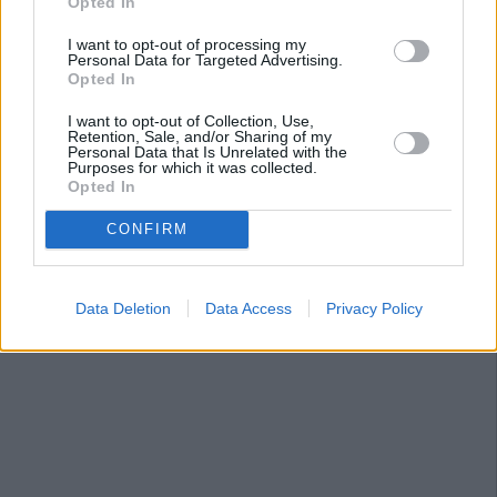
Opted In
Susana Díaz.
I want to opt-out of processing my
Personal Data for Targeted Advertising.
Opted In
I want to opt-out of Collection, Use,
Retention, Sale, and/or Sharing of my
Personal Data that Is Unrelated with the
Purposes for which it was collected.
Opted In
CONFIRM
Data Deletion
Data Access
Privacy Policy