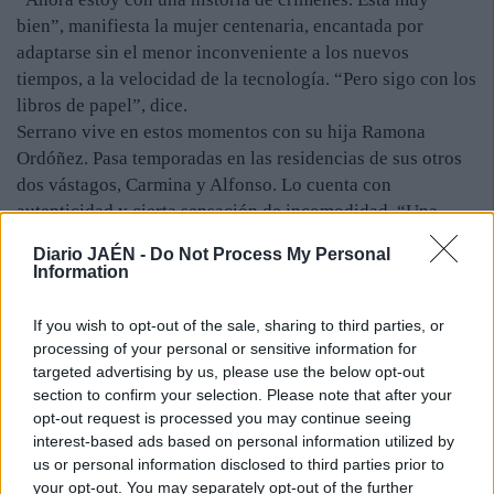
bien”, manifiesta la mujer centenaria, encantada por
adaptarse sin el menor inconveniente a los nuevos
tiempos, a la velocidad de la tecnología. “Pero sigo con los
libros de papel”, dice.
Serrano vive en estos momentos con su hija Ramona
Ordóñez. Pasa temporadas en las residencias de sus otros
dos vástagos, Carmina y Alfonso. Lo cuenta con
autenticidad y cierta sensación de incomodidad. “Una
familiar le ha grabado un montón de títulos en el libro
Diario JAÉN -
Do Not Process My Personal
electrónico”, explica Almudena Ordóñez. La “abuela” aún
Information
no sabe comprar obras vía internet. Cuestión de tiempo.
Nueve años hace que la veterana lectora perdió a su
If you wish to opt-out of the sale, sharing to third parties, or
marido, Alfonso Ordóñez, un agricultor jiennense con el
processing of your personal or sensitive information for
que residió en el número 9 de la calle El Greco.
targeted advertising by us, please use the below opt-out
section to confirm your selection. Please note that after your
vitalidad. La actividad mental de Carmen Serrano no cesa
opt-out request is processed you may continue seeing
gracias a su apetito intelectual; también le gusta escribir.
interest-based ads based on personal information utilized by
La salud física, además, le permite disfrutar de la vida: dar
us or personal information disclosed to third parties prior to
un paseo, tomar un tinto de verano, compartir momentos
your opt-out. You may separately opt-out of the further