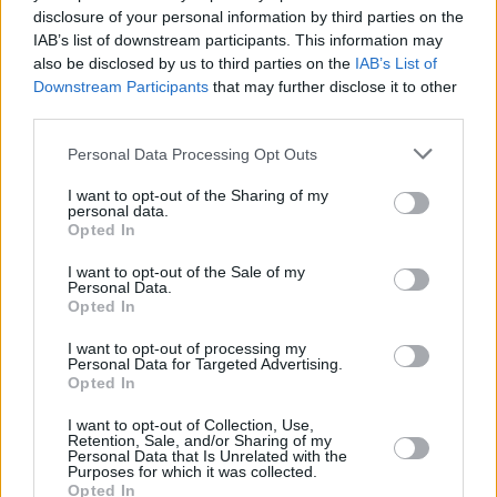
con algunos de sus diez bisnietos. “Yo puedo hacer todas
disclosure of your personal information by third parties on the
mis cosas mientras siga como hasta ahora y no me duela
IAB’s list of downstream participants. This information may
nada”, comenta. “Le gusta hacer ganchillo y croché”,
also be disclosed by us to third parties on the
IAB’s List of
Downstream Participants
that may further disclose it to other
añade su nieta. Y, por supuesto, están sus libros, sus
third parties.
historias. “Me entretienen mucho. No me siento sola. Los
prefiero a encender la televisión”, concluye.
Personal Data Processing Opt Outs
I want to opt-out of the Sharing of my
personal data.
Opted In
I want to opt-out of the Sale of my
Personal Data.
Opted In
I want to opt-out of processing my
Personal Data for Targeted Advertising.
Opted In
I want to opt-out of Collection, Use,
Retention, Sale, and/or Sharing of my
Personal Data that Is Unrelated with the
Purposes for which it was collected.
Opted In