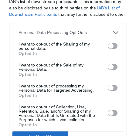
IAB’s list of downstream participants. This information may
municipio iliturgitano, estrategia que se verá reforzada
also be disclosed by us to third parties on the
IAB’s List of
tras el verano con la puesta en funcionamiento del Centro
Downstream Participants
that may further disclose it to other
de Interpretación de la Miel.
third parties.
Personal Data Processing Opt Outs
I want to opt-out of the Sharing of my
personal data.
Opted In
I want to opt-out of the Sale of my
Personal Data.
Opted In
I want to opt-out of processing my
Personal Data for Targeted Advertising.
Opted In
I want to opt-out of Collection, Use,
Retention, Sale, and/or Sharing of my
Personal Data that Is Unrelated with the
Purposes for which it was collected.
Opted In