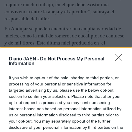
requiere mucho trabajo, en el que debe existir una
convivencia entre la abeja y el apicultor”, subraya el
responsable del taller.
En Andújar se pueden encontrar una amplia variedad de
mieles, como la miel de romero, de eucalipto, de cantueso
y de mil flores. Esta última miel producida en el
municipio es única en el mundo, gracias a la
biodiversidad florística de la Sierra de Andújar, el bosque
Diario JAÉN -
Do Not Process My Personal
Information
mediterráneo mejor conservado del sur de Europa. Y es
que la miel de mil flores de Andújar se compone de entre
If you wish to opt-out of the sale, sharing to third parties, or
25 y 30 variedades diferentes de granos de polen, cuando
processing of your personal or sensitive information for
lo normal en otros lugares del mundo es que tenga entre 8
targeted advertising by us, please use the below opt-out
y 9 variedades. Andújar es el segundo municipio de
section to confirm your selection. Please note that after your
referencia en Andalucía en producción de miel, por ello,
opt-out request is processed you may continue seeing
desde las administraciones públicas se trabaja en
interest-based ads based on personal information utilized by
diferentes líneas para que el sector se convierta en un
us or personal information disclosed to third parties prior to
yacimiento de empleo para los jóvenes, así como en una
your opt-out. You may separately opt-out of the further
disclosure of your personal information by third parties on the
vía de promoción turística nacional e internacional para el