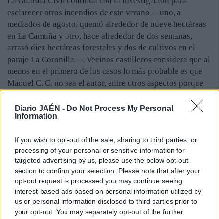
La Guardia Civil continúa con la investigación para
esclarecer otros incendios de este verano —uno, a
mediados de agosto, quemó alrededor de nueve hectáreas
en La Camuña y otro, hace alrededor de dos semanas,
arrasó diez hectáreas forestales y dos de cultivos en el
paraje La Coronilla—. Vecinos castilleros considera que al
menos en el primero de los casos lo más probable es que
Manuel C. C. no sea el autor, entre otros aspectos porque
en esas fechas se encontraba fuera del municipio.
Tampoco se han esclarecido los sucesivos fuegos de 2014
Diario JAÉN -
Do Not Process My Personal
Information
y años anteriores. La Acamuña es un espacio de especial
valor medioambiental ya que, en la vertiente de Castillo,
If you wish to opt-out of the sale, sharing to third parties, or
se encuentra en una umbría con variedad botánica y
processing of your personal or sensitive information for
faunística.
targeted advertising by us, please use the below opt-out
El alcalde de Castillo de Locubín, el socialista Cristóbal
section to confirm your selection. Please note that after your
opt-out request is processed you may continue seeing
Rodríguez, tacha de “barbaridad” los reiterados sucesos,
interest-based ads based on personal information utilized by
máxime cuando se trata de un “daño gratuito”. El
us or personal information disclosed to third parties prior to
responsable destaca que el grado de concienciación era tal
your opt-out. You may separately opt-out of the further
que algunas de las personas que pasaban por la carretera