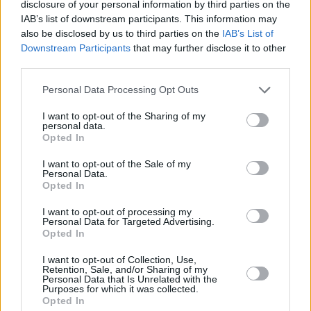
disclosure of your personal information by third parties on the
llegaron a apearse para colaborar en la extinción e impedir
IAB’s list of downstream participants. This information may
que aumentara la superficie quemada. Ahora se espera
also be disclosed by us to third parties on the
IAB’s List of
que la racha cese.
Downstream Participants
that may further disclose it to other
third parties.
Personal Data Processing Opt Outs
I want to opt-out of the Sharing of my
personal data.
Opted In
I want to opt-out of the Sale of my
Personal Data.
Opted In
I want to opt-out of processing my
Personal Data for Targeted Advertising.
Opted In
I want to opt-out of Collection, Use,
Retention, Sale, and/or Sharing of my
Personal Data that Is Unrelated with the
Purposes for which it was collected.
Opted In