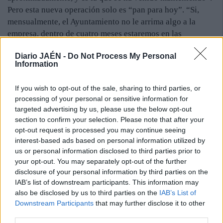
Pero esta nueva operación solo es “pan para hoy”. “Si,
mensualmente, el Ayuntamiento no le arrima algo a la
empresa, dentro de cuatro meses estaremos en las
mismas”, pronosticó Balbín, que lamentó que, “cada dos
Diario JAÉN -
Do Not Process My Personal
por tres”, la plantilla esté sufriendo demoras en el cobro
Information
de las nóminas.
Ante el argumento del gerente de la concesionaria de que
If you wish to opt-out of the sale, sharing to third parties, or
los retrasos en los pagos se debe a una “falta de liquidez”
processing of your personal or sensitive information for
como consecuencia de la deuda municipal., los
targeted advertising by us, please use the below opt-out
trabajadores siempre han dirigido sus amenazas al
section to confirm your selection. Please note that after your
Ayuntamiento Sin embargo, tanto en enero de 2012, como
opt-out request is processed you may continue seeing
interest-based ads based on personal information utilized by
ahora, el equipo de Gobierno local ha cuestionado al
us or personal information disclosed to third parties prior to
empresario, puesto que el 60% de la recaudación la
your opt-out. You may separately opt-out of the further
obtiene de forma directa por la venta de billetes.
disclosure of your personal information by third parties on the
IAB’s list of downstream participants. This information may
also be disclosed by us to third parties on the
IAB’s List of
Downstream Participants
that may further disclose it to other
third parties.