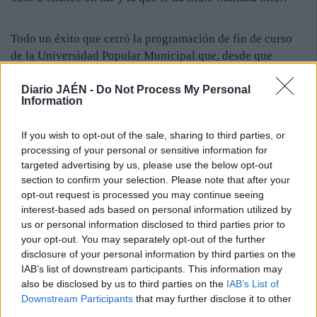
Todo un éxito que cerró la programación de fin de curso
de la Universidad Popular Municipal que, desde que
arrancara a mediados de mayo, ha contado con más de
treinta actividades como exposiciones, espectáculos
Diario JAÉN -
Do Not Process My Personal
Information
musicales, representaciones teatrales, festivales de danza,
así como diferentes muestras de talleres en los que están
If you wish to opt-out of the sale, sharing to third parties, or
representadas todas las artes. Por el momento, aún se
processing of your personal or sensitive information for
puede ver la exposición de José María Agustini, de
targeted advertising by us, please use the below opt-out
pinturas y dibujos, en al cristalera de la sede central de la
section to confirm your selection. Please note that after your
UPM. Además, como singularidad, este año ha contado
opt-out request is processed you may continue seeing
con un fin solidario y se pidió a los asistentes que
interest-based ads based on personal information utilized by
us or personal information disclosed to third parties prior to
llevaran, como entrada, alimentos no perecederos para
your opt-out. You may separately opt-out of the further
Jaén Solidario, entidad a la que, la pasada semana, el
disclosure of your personal information by third parties on the
Ayuntamiento entregó más de 500 kilogramos de ayuda.
IAB’s list of downstream participants. This information may
also be disclosed by us to third parties on the
IAB’s List of
Downstream Participants
that may further disclose it to other
third parties.