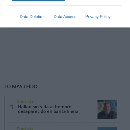
Data Deletion
Data Access
Privacy Policy
LO MÁS LEÍDO
Provincia
1
Hallan sin vida al hombre
desaparecido en Santa Elena
Provincia