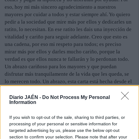
eso, hoy mi más sincero agradecimiento a nuestros
mayores por cuidar a todos y estar siempre ahí. Yo quiero
pedir a la sociedad que mire más por ellos y dedicarles un
ratito, lo necesitan. En ese ratito les dais una inyección de
vitalidad y cariño para seguir adelante. Creo que esto es
una cadena, por eso mi respeto para todos; es preciso
mirar más por ellos y darles mucho cariño, porque la
verdad es que ellos nunca te fallarán y lo perdonan todo.
Un abrazo cariñoso para los mayores y que puedan
disfrutar más tranquilamente de la vida que les queda, se
lo merecen todo. Un abrazo, esta carta está hecha desde el
corazón para todos ellos.
Diario JAÉN -
Do Not Process My Personal
Information
If you wish to opt-out of the sale, sharing to third parties, or
processing of your personal or sensitive information for
targeted advertising by us, please use the below opt-out
section to confirm your selection. Please note that after your