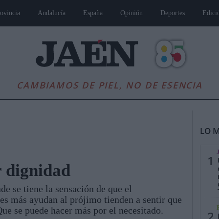
ovincia
Andalucía
España
Opinión
Deportes
Edici
CAMBIAMOS DE PIEL, NO DE ESENCIA
LO M
1
r dignidad
e se tiene la sensación de que el
es
Andalucía
Internacional
Opinión
Cultura
Deportes
Jaén, Pu
s más ayudan al prójimo tienden a sentir que
Que se puede hacer más por el necesitado.
2