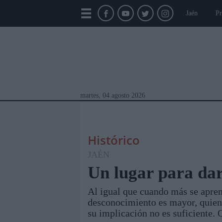
Jaén
Pr
martes, 04 agosto 2026
Histórico
JAÉN
Un lugar para da
Al igual que cuando más se aprend
Módulos Portada
Jaén
Provincia
Linar
desconocimiento es mayor, quiene
su implicación no es suficiente. 