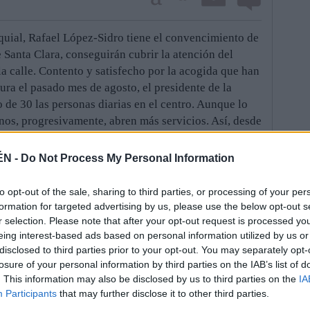
quial, Rafael López-Sidro tiene el convencimiento de
 Santa Clara, conseguirán cubrir la atención del
a calle. Contento y satisfecho por la acogida que han
tura el pasado mes de agosto, el presidente de la
 de 30 las personas diarias en el centro. Aunque lo
os, progresivamente, abren más servicios. Así, desde
biremos las visitas en invierno, cuando comience la
eguiremos cubrir el 100% de la calle”, dice el
ÉN -
Do Not Process My Personal Information
o destaca la labor del equipo de voluntarios.
to opt-out of the sale, sharing to third parties, or processing of your per
acaciones o se iban a ir, pero más de uno suspendió
formation for targeted advertising by us, please use the below opt-out s
xtremo de España. Eso demuestra un gran valor”.
r selection. Please note that after your opt-out request is processed y
eing interest-based ads based on personal information utilized by us or
 en su inicio, López-Sidro indica que también se
disclosed to third parties prior to your opt-out. You may separately opt-
con lo que tenían en el Jordán, que está cerrado, pero
losure of your personal information by third parties on the IAB’s list of
nalicen las obras, también dispondrán de lavandería
. This information may also be disclosed by us to third parties on the
IA
l tiempo que quieran. Es decir, que participen en
Participants
that may further disclose it to other third parties.
 de la calle”, explica el presidente.