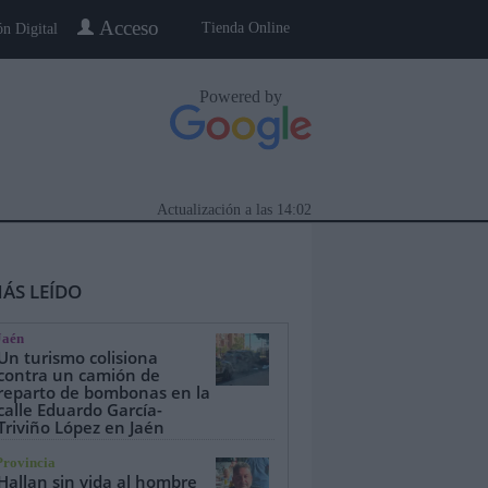
Acceso
Tienda Online
ón Digital
Powered by
Actualización a las
14:02
ÁS LEÍDO
Jaén
Un turismo colisiona
contra un camión de
reparto de bombonas en la
calle Eduardo García-
eblo a Pueblo
Gente
Especiales
Triviño López en Jaén
Provincia
Hallan sin vida al hombre