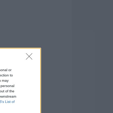
sonal or
ection to
ou may
 personal
out of the
 downstream
B’s List of