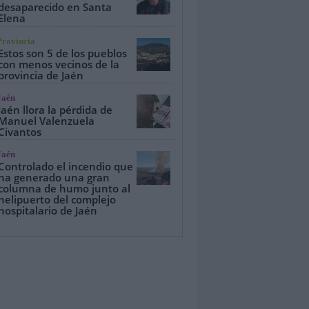
desaparecido en Santa
Elena
Provincia
Estos son 5 de los pueblos
con menos vecinos de la
provincia de Jaén
Jaén
Jaén llora la pérdida de
Manuel Valenzuela
Civantos
Jaén
Controlado el incendio que
ha generado una gran
columna de humo junto al
helipuerto del complejo
hospitalario de Jaén