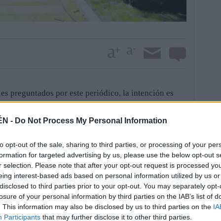
es preguntados por este periódico, la intención es
ue aporte, casi de forma innata, una sensación de
as praderas de césped cobrarán un especial
ÉN -
Do Not Process My Personal Information
ímidamente. De hecho, los jardineros se centran en la
o pensamientos y plantas aromáticas en varios
to opt-out of the sale, sharing to third parties, or processing of your per
formation for targeted advertising by us, please use the below opt-out s
a espina principal que atraviesa el parque se mantiene,
r selection. Please note that after your opt-out request is processed y
 atraviesan. Pequeños caminos conformados con
eing interest-based ads based on personal information utilized by us or
disclosed to third parties prior to your opt-out. You may separately opt-
atural, pero limpio a la vez. Así, con esta misma
losure of your personal information by third parties on the IAB’s list of
la un albero, aunque realmente está elaborado con
. This information may also be disclosed by us to third parties on the
IA
“De esta forma no mancha ni se embarra cuando
Participants
that may further disclose it to other third parties.