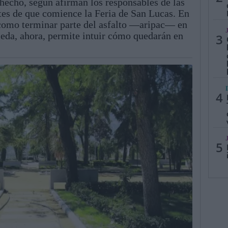
hecho, según afirman los responsables de las
ntes de que comience la Feria de San Lucas. En
 como terminar parte del asfalto —aripac— en
eda, ahora, permite intuir cómo quedarán en
3
4
5