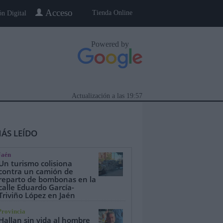
Acceso
Tienda Online
ón Digital
Powered by
Actualización a las
19:57
ÁS LEÍDO
Jaén
Un turismo colisiona
contra un camión de
reparto de bombonas en la
calle Eduardo García-
eblo a Pueblo
Gente
Especiales
Triviño López en Jaén
Provincia
Hallan sin vida al hombre