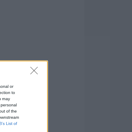
sonal or
ection to
ou may
 personal
out of the
 downstream
B’s List of