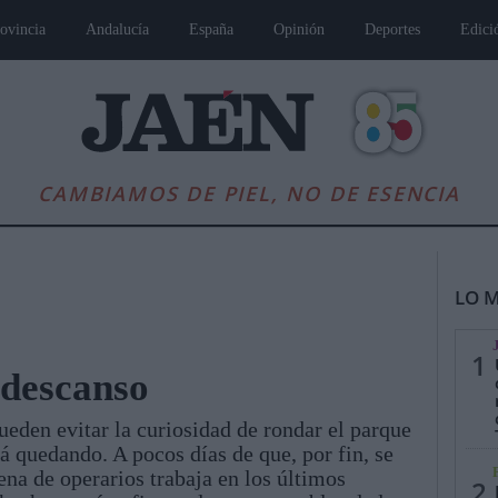
ovincia
Andalucía
España
Opinión
Deportes
Edici
CAMBIAMOS DE PIEL, NO DE ESENCIA
LO M
1
 descanso
eden evitar la curiosidad de rondar el parque
es
Andalucía
Internacional
Opinión
Cultura
Deportes
Jaén, Pu
 quedando. A pocos días de que, por fin, se
ena de operarios trabaja en los últimos
2