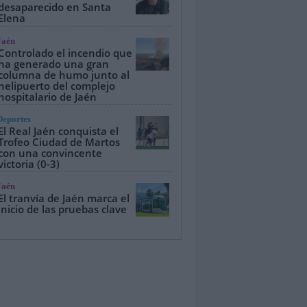
desaparecido en Santa
Elena
Jaén
Controlado el incendio que
ha generado una gran
columna de humo junto al
helipuerto del complejo
hospitalario de Jaén
Deportes
El Real Jaén conquista el
Trofeo Ciudad de Martos
con una convincente
victoria (0-3)
Jaén
El tranvía de Jaén marca el
inicio de las pruebas clave