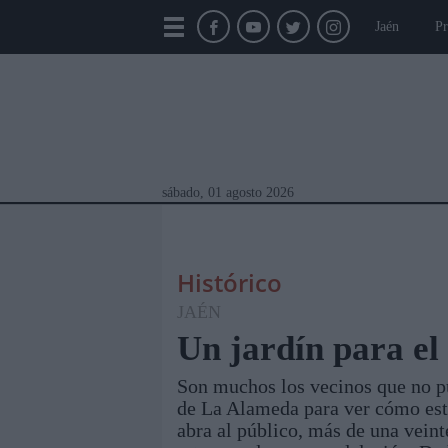
Jaén
Pr
sábado, 01 agosto 2026
Histórico
JAÉN
Un jardín para el
Son muchos los vecinos que no pu
Módulos Portada
Jaén
Provincia
Linar
de La Alameda para ver cómo está
abra al público, más de una veint