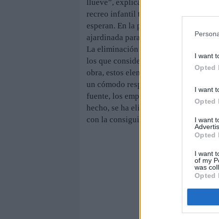
llueve”, explican los profesionales. E
recreo infantil también está colocado, 
esperan. En la parte más cercana al au
Persona
ajardinada para las mascotas.
La eliminación de las piedras pulidas 
I want t
los que consideran que no se ha respet
Opted 
obra, estos elementos no tenían valor
un cómodo respaldo bajo la sombra de
I want t
fuente, los empleados trabajan en la l
Opted 
hecho, se ha eliminado parte de la verj
con la consiguiente ganancia de espac
I want 
Advertis
Opted 
I want t
of my P
was col
Opted 