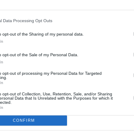
l engomado que formará parte de la base en la zona de
a falta de la instalación de los columpios que
ditorio, se ha dispuesto una área de esparcimiento
l Data Processing Opt Outs
que cubrían la base del olivo ha creado críticas entre
o opt-out of the Sharing of my personal data.
ado su valor. No obstante, para los responsables de la
In
 alguno y la colocación de láminas de piedra permite
l árbol. Aunque el agua todavía no brota de ninguna
o opt-out of the Sale of my Personal Data.
impieza de la que se encuentra cerca del auditorio. De
In
a que colindaba con la parte trasera del escenario,
io.
to opt-out of processing my Personal Data for Targeted
ing.
In
o opt-out of Collection, Use, Retention, Sale, and/or Sharing
ersonal Data that Is Unrelated with the Purposes for which it
lected.
In
CONFIRM