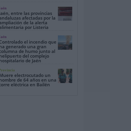
Jaén
Jaén, entre las provincias
andaluzas afectadas por la
ampliación de la alerta
alimentaria por Listeria
Jaén
Controlado el incendio que
ha generado una gran
columna de humo junto al
helipuerto del complejo
hospitalario de Jaén
Provincia
Muere electrocutado un
hombre de 64 años en una
torre eléctrica en Bailén