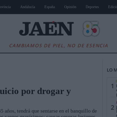
ovincia
Andalucía
España
Opinión
Deportes
Edici
CAMBIAMOS DE PIEL, NO DE ESENCIA
LO M
1
uicio por drogar y
es
Andalucía
Internacional
Opinión
Cultura
Deportes
Jaén, Pu
2
45 años, tendrá que sentarse en el banquillo de
os cargos gravísimos: causar severas lesiones