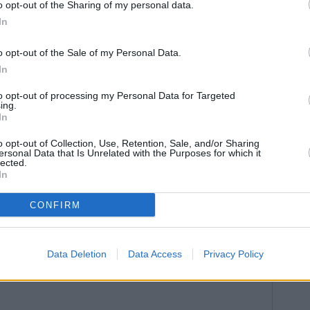
o opt-out of the Sharing of my personal data.
so su hijo) de lesiones que han supuesto una grave
In
onio Valdivia en su resolución.
 mover pieza y presentar un escrito de acusación
o opt-out of the Sale of my Personal Data.
ide en Barcelona, tal y como confirman fuentes
In
io, la pena mínima para el principal delito por el que
os de cárcel. El hombre siempre ha defendido su
to opt-out of processing my Personal Data for Targeted
ing.
iones, asegura que lo que le pasó a su hijo fueron dos
In
o opt-out of Collection, Use, Retention, Sale, and/or Sharing
ersonal Data that Is Unrelated with the Purposes for which it
lected.
In
CONFIRM
Data Deletion
Data Access
Privacy Policy