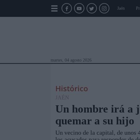
Jaén
Pr
martes, 04 agosto 2026
Histórico
JAÉN
Un hombre irá a j
quemar a su hijo
Módulos Portada
Jaén
Provincia
Linar
Un vecino de la capital, de unos 
los acusados para responder de d