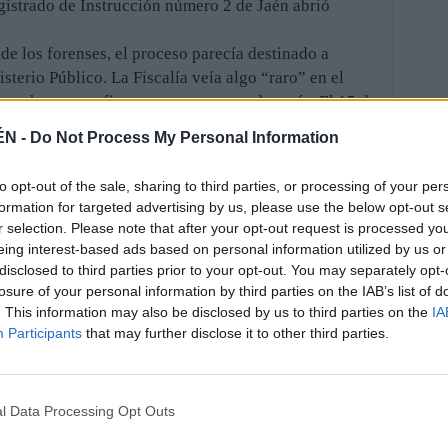
gistrado de Instrucción número 2 de Jaén abrió
de los forenses, el proceso parecía destinado a
isterio Público. La Fiscalía veía algo “raro” en el
ospechas se confirmaron unos meses después. El 15 de
al Maternal. Llegó inconsciente, debido a la ingesta
ÉN -
Do Not Process My Personal Information
n medicamento tranquilizante, la benzodiacepina.
ue sometido a un lavado de estómago para conseguir
to opt-out of the sale, sharing to third parties, or processing of your per
rogenitores volvieron a asegurar a los médicos que lo
formation for targeted advertising by us, please use the below opt-out s
o, el Hospital envió al Juzgado un nuevo informe en el
r selection. Please note that after your opt-out request is processed y
eing interest-based ads based on personal information utilized by us or
tados a los padres del menor y, posteriormente, a una
disclosed to third parties prior to your opt-out. You may separately opt-
losure of your personal information by third parties on the IAB’s list of
cuidaba del pequeño. En sus declaraciones,
. This information may also be disclosed by us to third parties on the
IA
ante esta fase, su señoría ha solicitado diferentes
Participants
that may further disclose it to other third parties.
de las heridas que presentaba la víctima y la forma
nalmente, y tras más de un año de instrucción, el
en el que se ordena la apertura de juicio oral, aunque
l Data Processing Opt Outs
 M.: “Hay indicios racionales de criminalidad para
do como autor de los hechos consistentes en la