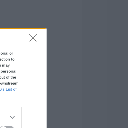
sonal or
ection to
ou may
 personal
out of the
 downstream
B’s List of