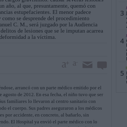
 un año, al que, presuntamente, quemó con
3
ancias estupefacientes. El menor padece
l y como se desprende del procedimiento
Manuel C. M., será juzgado por la Audiencia
 delitos de lesiones que se le imputan acarrea
 deformidad a la víctima.
4
5
yéndose, arrancó con un parte médico emitido por el
e agosto de 2012. En esa fecha, el niño tuvo que ser
us familiares lo llevaron al centro sanitario con
do el cuerpo. Sus padres aseguraron a los médicos
es por accidente, en concreto, al bañarlo, sin
endo. El Hospital ya envió el parte médico con lo