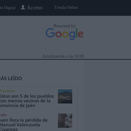
Acceso
Tienda Online
ón Digital
Powered by
Actualización a las
10:08
ÁS LEÍDO
Provincia
Estos son 5 de los pueblos
con menos vecinos de la
provincia de Jaén
eblo a Pueblo
Gente
Especiales
Jaén
Jaén llora la pérdida de
Manuel Valenzuela
Civantos