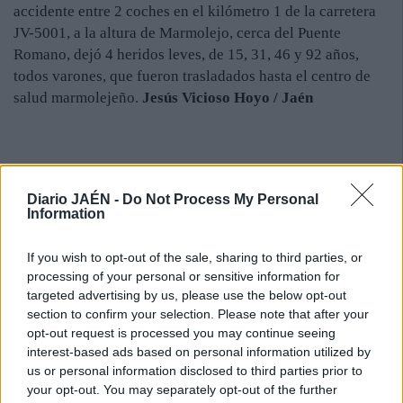
accidente entre 2 coches en el kilómetro 1 de la carretera
JV-5001, a la altura de Marmolejo, cerca del Puente
Romano, dejó 4 heridos leves, de 15, 31, 46 y 92 años,
todos varones, que fueron trasladados hasta el centro de
salud marmolejeño.
Jesús Vicioso Hoyo / Jaén
Diario JAÉN -
Do Not Process My Personal
Information
If you wish to opt-out of the sale, sharing to third parties, or
processing of your personal or sensitive information for
targeted advertising by us, please use the below opt-out
section to confirm your selection. Please note that after your
opt-out request is processed you may continue seeing
interest-based ads based on personal information utilized by
us or personal information disclosed to third parties prior to
your opt-out. You may separately opt-out of the further