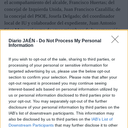
el acompañamiento del alcalde, Francisco Huertas; del
concejal de Izquierda Unida, Juan Francisco Cazalilla; de
la concejal del PSOE, Josefa Delgado; del coordinador
local de IU y colaborador del expediente, Juan Antonio
Sáez Mata, así como de otros miembros de la corporación
municipal. Todos los asistentes a la presentación
Diario JAÉN -
Do Not Process My Personal
felicitaron al historiador Santiago de Córdoba por el
Information
complejo trabajo realizado y por la rigurosidad de su
exposición.
If you wish to opt-out of the sale, sharing to third parties, or
Una vez conocido el expediente en el Ayuntamiento
processing of your personal or sensitive information for
iliturgitano, una delegación formada por el autor, así como
targeted advertising by us, please use the below opt-out
section to confirm your selection. Please note that after your
por el coordinador de IU y concejales de PSOE e IU se
opt-out request is processed you may continue seeing
desplazaron hasta Jaén. En la capital presentaron el
interest-based ads based on personal information utilized by
documento en los registros oficiales de la Subdelegación
us or personal information disclosed to third parties prior to
del Gobierno de España, de la Delegación del Gobierno de
your opt-out. You may separately opt-out of the further
la Junta de Andalucía y del Obispado de la Diócesis para
disclosure of your personal information by third parties on the
que lo conozcan.
IAB’s list of downstream participants. This information may
also be disclosed by us to third parties on the
IAB’s List of
Downstream Participants
that may further disclose it to other