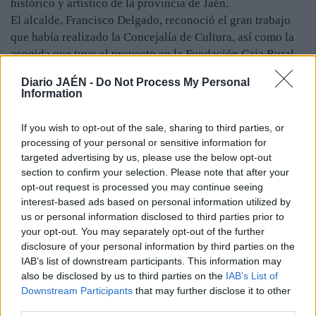
histórico y artístico de la provincia de Jaén.
El alcalde, Francisco Delgado, reconoció el gran trabajo
que había realizado la Concejalía de Cultura, así como la
acogida que tuvo el proyecto en la Fundación Caja Rural.
“Siempre que nos hemos puesto en contacto, nos han
Diario JAÉN -
Do Not Process My Personal
ayudado con buena disposición”, afirmó. Delgado recordó
Information
que no son tiempos fáciles y, a pesar de los problemas
económicos, desde el Ayuntamiento intentan “hacer
If you wish to opt-out of the sale, sharing to third parties, or
posibles” todas las ideas que suponen un beneficio para
processing of your personal or sensitive information for
los marteños. “Espero que la revista agrade a la fundación
targeted advertising by us, please use the below opt-out
y, sobre todo, aprecie el cariño con el que está hecha”,
section to confirm your selection. Please note that after your
opt-out request is processed you may continue seeing
finalizó el alcalde.
interest-based ads based on personal information utilized by
La revista Aldaba publicará hoy mismo su edición número
us or personal information disclosed to third parties prior to
34 en la que, un año más, reflejará la cultura y el
your opt-out. You may separately opt-out of the further
patrimonio de Martos.
disclosure of your personal information by third parties on the
IAB’s list of downstream participants. This information may
also be disclosed by us to third parties on the
IAB’s List of
Downstream Participants
that may further disclose it to other
third parties.