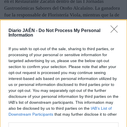
en el Restaurante Zacatín dentro de las I Jornadas
Gastronómicas Sabores del Otoño Alcalaíno. La ganadora
fue la responsable de Floristería Viola, mientras que la de
Limpiezas Ana Mari obtuvo, un lote de productos
“delicatessen” donados por la Diputación Provincial de
Diario JAÉN -
Do Not Process My Personal
Information
Jaén. El concurrido encuentro, que se prolongó hasta
entrada la madrugada, concluyó con un brindis por los
negocios de Alcalá la Real.
If you wish to opt-out of the sale, sharing to third parties, or
processing of your personal or sensitive information for
Esta misma semana, el Ayuntamiento y la entidad Acceipa-
targeted advertising by us, please use the below opt-out
CCA han firmado un convenio de colaboración por el que
section to confirm your selection. Please note that after your
la administración local se compremete a entregar siete mil
opt-out request is processed you may continue seeing
euros —con posibles complementos—, mientras que la
interest-based ads based on personal information utilized by
organización celebrará diversas actividades al cabo del
us or personal information disclosed to third parties prior to
año.
your opt-out. You may separately opt-out of the further
disclosure of your personal information by third parties on the
IAB’s list of downstream participants. This information may
also be disclosed by us to third parties on the
IAB’s List of
Downstream Participants
that may further disclose it to other
third parties.