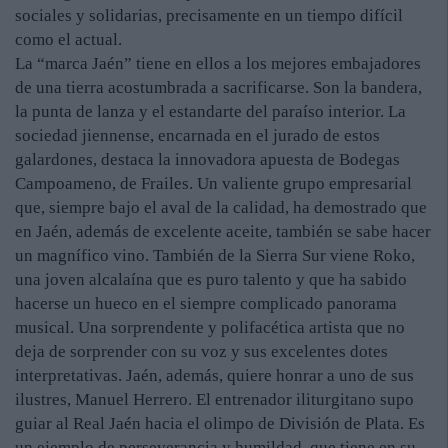
sociales y solidarias, precisamente en un tiempo difícil
como el actual.
La “marca Jaén” tiene en ellos a los mejores embajadores
de una tierra acostumbrada a sacrificarse. Son la bandera,
la punta de lanza y el estandarte del paraíso interior. La
sociedad jiennense, encarnada en el jurado de estos
galardones, destaca la innovadora apuesta de Bodegas
Campoameno, de Frailes. Un valiente grupo empresarial
que, siempre bajo el aval de la calidad, ha demostrado que
en Jaén, además de excelente aceite, también se sabe hacer
un magnífico vino. También de la Sierra Sur viene Roko,
una joven alcalaína que es puro talento y que ha sabido
hacerse un hueco en el siempre complicado panorama
musical. Una sorprendente y polifacética artista que no
deja de sorprender con su voz y sus excelentes dotes
interpretativas. Jaén, además, quiere honrar a uno de sus
ilustres, Manuel Herrero. El entrenador iliturgitano supo
guiar al Real Jaén hacia el olimpo de División de Plata. Es
un ejemplo de perseverancia y humildad, que tiene en su