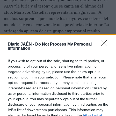
ADN “la furia y el tesón” que se canta en el himno del
club. Mariscos Castellar representa la imaginación. A
muchos sorprende que uno de los mayores cocederos del
mundo esté en el corazón de una provincia de interior. La
arriesgada apuesta de este grupo empresarial resultó
ganadora gracias a la implicación de sus trabajadores con
un negocio que rezuma innovación.
Diario JAÉN -
Do Not Process My Personal
Information
Pío Aguirre Zamorano es el primer jiennense que ha
ocupado un puesto de responsabilidad en el Consejo
If you wish to opt-out of the sale, sharing to third parties, or
General del Poder Judicial, el órgano de gobierno de los
processing of your personal or sensitive information for
jueces de España. Su trayectoria profesional es intachable
targeted advertising by us, please use the below opt-out
y su calidad humana está fuera de toda duda. Por ello,
section to confirm your selection. Please note that after your
recibe la honra de su tierra, de Jaén. Finalmente, la ONCE,
opt-out request is processed you may continue seeing
que cumple su 75 aniversario ofreciendo una oportunidad
interest-based ads based on personal information utilized by
laboral y vital a aquellos que más lo necesitan.
us or personal information disclosed to third parties prior to
your opt-out. You may separately opt-out of the further
El cantautor Víctor Manuel recibió el Premio Especial
disclosure of your personal information by third parties on the
“Jaén, Mar de Olivos”. Fue uno de los más aplaudidos de
IAB’s list of downstream participants. This information may
una noche para recordar, aquella en la que Jaén reconoce a
also be disclosed by us to third parties on the
IAB’s List of