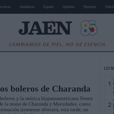
ovincia
Andalucía
España
Opinión
Deportes
Edici
CAMBIAMOS DE PIEL, NO DE ESENCIA
LO M
1
los boleros de Charanda
boleros y la música hispanoamericana llenen
es
Andalucía
Internacional
Opinión
Cultura
Deportes
Jaén, Pu
2
 de la mano de Charanda y Mocedades, como
formación jiennense ofrecerá, esta tarde, un