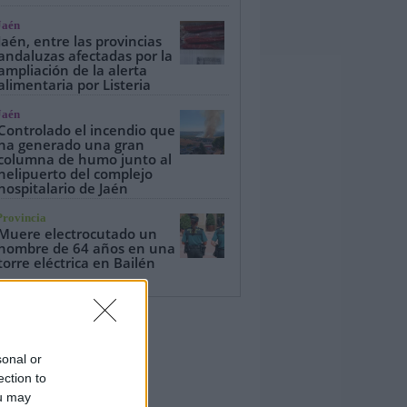
Jaén
Jaén, entre las provincias
andaluzas afectadas por la
ampliación de la alerta
alimentaria por Listeria
Jaén
Controlado el incendio que
ha generado una gran
columna de humo junto al
helipuerto del complejo
hospitalario de Jaén
Provincia
Muere electrocutado un
hombre de 64 años en una
torre eléctrica en Bailén
sonal or
ection to
ou may