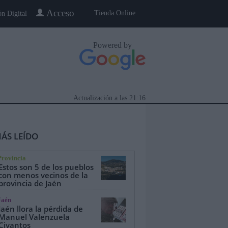
Acceso
Tienda Online
ón Digital
Powered by
Actualización a las
21:16
ÁS LEÍDO
Provincia
Estos son 5 de los pueblos
con menos vecinos de la
provincia de Jaén
eblo a Pueblo
Gente
Especiales
Jaén
Jaén llora la pérdida de
Manuel Valenzuela
Civantos