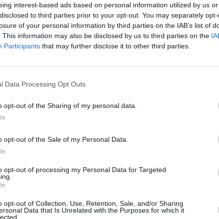
eing interest-based ads based on personal information utilized by us or
 artistas que participarán en el festival serán el grupo
disclosed to third parties prior to your opt-out. You may separately opt-
es, y Mocedades, como artistas invitados.
losure of your personal information by third parties on the IAB’s list of
n una gira por todo el mundo con la que celebra su
. This information may also be disclosed by us to third parties on the
IA
formación se pasa más de 6 meses al año en América
Participants
that may further disclose it to other third parties.
grabar un nuevo disco, que verá la luz en los
l Data Processing Opt Outs
o opt-out of the Sharing of my personal data.
In
o opt-out of the Sale of my Personal Data.
In
to opt-out of processing my Personal Data for Targeted
ing.
In
o opt-out of Collection, Use, Retention, Sale, and/or Sharing
ersonal Data that Is Unrelated with the Purposes for which it
lected.