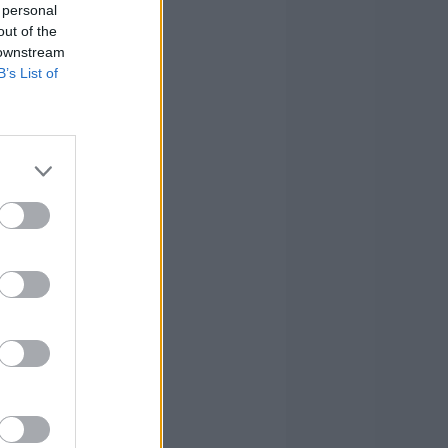
 personal
out of the
 downstream
B’s List of