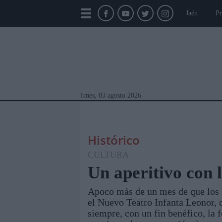
Jaén
Pr
lunes, 03 agosto 2026
Histórico
CULTURA
Un aperitivo con 
Apoco más de un mes de que los 
Módulos Portada
Jaén
Provincia
Linar
el Nuevo Teatro Infanta Leonor,
siempre, con un fin benéfico, la 