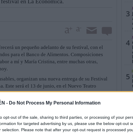
e festival en La Económica.
3
4
frecerá un pequeño adelanto de su festival, con el
 fondos para el Banco de Alimentos. Composiciones
abor a mí y María Cristina, entre muchas otras,
 hoy.
5
sables, organizan una nueva entrega de su Festival
 Este será el 13 de junio, en el Nuevo Teatro
que la situación económica del país causa problemas
s de nuestra sociedad, es más necesario que nunca el
ÉN -
Do Not Process My Personal Information
 organizaciones no gubernamentales destinadas a
s personas”, explican para anunciar que los fondos
to opt-out of the sale, sharing to third parties, or processing of your per
 de Alimentos.
formation for targeted advertising by us, please use the below opt-out s
r selection. Please note that after your opt-out request is processed y
jamás ha pasado de moda y abarca un público