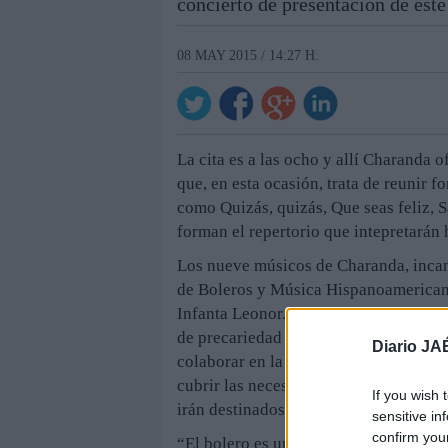
concierto de presentación de est
08 MAY 2015 / 14:27 H.
La cita es a las ocho y allí Charanda o
que, en esta ocasión, trata de reunir
como Quizás, quizás, Que seas feliz, S
forman el repertorio que intepretarán
Los nueve músicos de Charanda, incan
de Boleros y Música Hispanoamericana.
Infanta Leonor. “En estos tiempos en 
de precariedad y necesidad en sectore
Diario JA
colaborar en la labor que desempeñan
cubrir las necesidades básicas de esa
If you wish 
irán destinados a la Fundación Banco
sensitive in
confirm you
“El bolero es un género musical que 