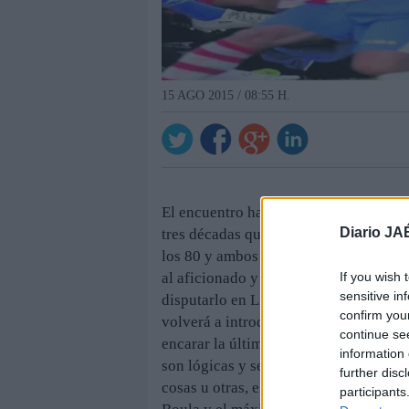
15 AGO 2015 / 08:55 H.
El encuentro ha despertado una gran e
Diario JA
tres décadas que el Linares y el Recre
los 80 y ambos equipos militaban en la
If you wish 
al aficionado y a los propios jugadore
sensitive in
disputarlo en Linarejos, como era nues
confirm you
volverá a introducir cambios en el once
continue se
encarar la última semana de preparaci
information 
son lógicas y se reflejan en los proble
further disc
cosas u otras, el Linares no podrá con
participants