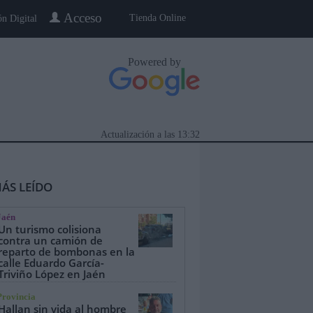
Acceso
Tienda Online
ón Digital
Powered by
Actualización a las
13:32
ÁS LEÍDO
Jaén
Un turismo colisiona
contra un camión de
reparto de bombonas en la
calle Eduardo García-
eblo a Pueblo
Gente
Especiales
Triviño López en Jaén
Provincia
Hallan sin vida al hombre