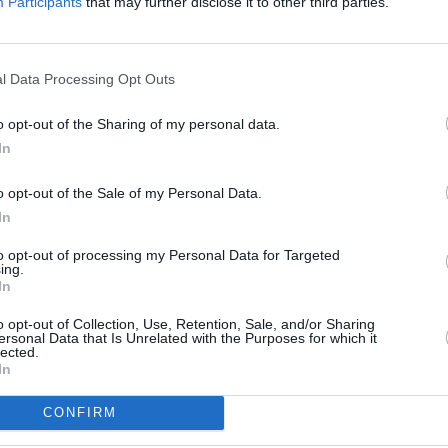
etemporada, el algecireño Francis Ferrón, quien se
Participants
that may further disclose it to other third parties.
do meñique del pie derecho. Torres, por precaución,
confía en que la evolución de sus respectivas dolencias
llos para el debut en el Estadio Cartagonova.
l Data Processing Opt Outs
no del fútbol español será una buena piedra de toque
 y qué aspectos del juego deben mejorarse con vistas
o opt-out of the Sharing of my personal data.
In
ros y se espera numerosa presencia de aficionados de
r a su equipo ante uno de los firmes candidatos a la
o opt-out of the Sale of my Personal Data.
e. Tras este choque, el Linares se jugará ante el
In
 cuartos de final de la Copa Presidente, donde espera
to opt-out of processing my Personal Data for Targeted
ing.
In
o opt-out of Collection, Use, Retention, Sale, and/or Sharing
ersonal Data that Is Unrelated with the Purposes for which it
lected.
In
CONFIRM