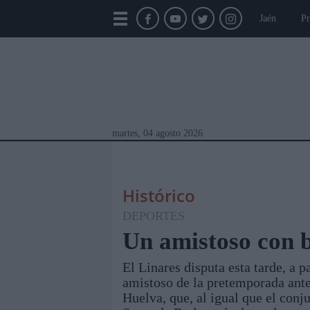
Jaén
Pr
martes, 04 agosto 2026
Histórico
DEPORTES
Un amistoso con b
El Linares disputa esta tarde, a p
Módulos Portada
Jaén
Provincia
Linar
amistoso de la pretemporada ante 
Huelva, que, al igual que el conju