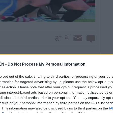
xpectación por el nivel de los rivales. Hace más de
ÉN -
Do Not Process My Personal Information
ativo de Huelva no se ven las caras. Era la década de
 División de Plata. “Es un partido de los que le gusta
to opt-out of the sale, sharing to third parties, or processing of your per
s por la entidad del rival. La pena es que no podamos
formation for targeted advertising by us, please use the below opt-out s
tro deseo”, asegura el técnico azulillo, quien
r selection. Please note that after your opt-out request is processed y
 para ver el estado de los futbolistas antes de
eing interest-based ads based on personal information utilized by us or
ón. Las secuelas físicas de una pretemporada tan dura
disclosed to third parties prior to your opt-out. You may separately opt-
mas que arrastra en el conjunto azulillo. Entre unas
losure of your personal information by third parties on the IAB’s list of
tar con el lateral derecho Bauti; el media punta Kike
. This information may also be disclosed by us to third parties on the
IA