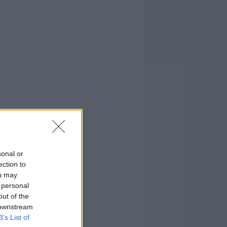
sonal or
ection to
ou may
 personal
out of the
 downstream
B’s List of