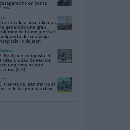
desaparecido en Santa
Elena
Jaén
Controlado el incendio que
ha generado una gran
columna de humo junto al
helipuerto del complejo
hospitalario de Jaén
Deportes
El Real Jaén conquista el
Trofeo Ciudad de Martos
con una convincente
victoria (0-3)
Jaén
El tranvía de Jaén marca el
inicio de las pruebas clave