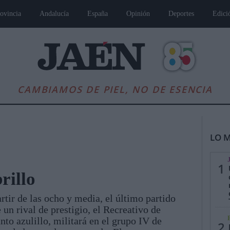
ovincia
Andalucía
España
Opinión
Deportes
Edici
CAMBIAMOS DE PIEL, NO DE ESENCIA
LO M
1
rillo
artir de las ocho y media, el último partido
es
Andalucía
Internacional
Opinión
Cultura
Deportes
Jaén, Pu
un rival de prestigio, el Recreativo de
nto azulillo, militará en el grupo IV de
2