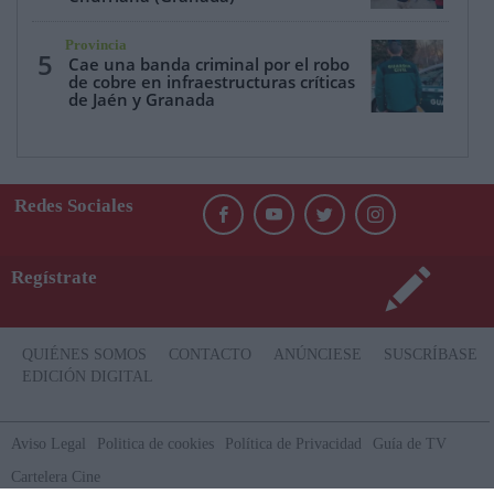
Provincia
5
Cae una banda criminal por el robo
de cobre en infraestructuras críticas
de Jaén y Granada
Redes Sociales
Regístrate
QUIÉNES SOMOS
CONTACTO
ANÚNCIESE
SUSCRÍBASE
EDICIÓN DIGITAL
Aviso Legal
Politica de cookies
Política de Privacidad
Guía de TV
Cartelera Cine