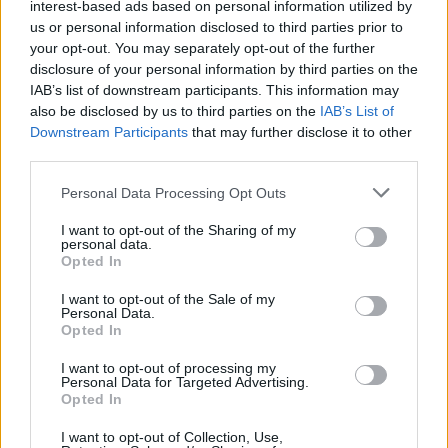
interest-based ads based on personal information utilized by
mitad se quedaron en manos de su “dueño”, el
us or personal information disclosed to third parties prior to
Ayuntamiento. Hay informes que corroboran que fueron
your opt-out. You may separately opt-out of the further
adquiridos mediante el sistema de puntos promocionales y
disclosure of your personal information by third parties on the
IAB’s list of downstream participants. This information may
ni que decir tiene que están más que amortizados. Los que
also be disclosed by us to third parties on the
IAB’s List of
se quedaron a disposición del nuevo equipo de Gobierno
Downstream Participants
that may further disclose it to other
son aparatos obsoletos, algunos de los cuales llegaron a
third parties.
tercer acceso de datos al final del mandato. La polémica
está servida en bandeja en un municipio que no termina de
Personal Data Processing Opt Outs
acostumbrarse a las excentricidades políticas habidas y
I want to opt-out of the Sharing of my
por haber.
personal data.
Opted In
I want to opt-out of the Sale of my
Personal Data.
Opted In
I want to opt-out of processing my
Personal Data for Targeted Advertising.
Opted In
I want to opt-out of Collection, Use,