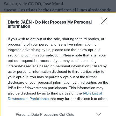
Salazar, y de CC OO, José Moral.
suceso. Los tristes hechos ocurrieron el lunes alrededor de
las doce y media del mediodía. Pedro Jesús G. C. se
Diario JAÉN -
Do Not Process My Personal
encontraba en una de las cabinas de metalización, ya que
Information
se dedicaba al mantenimiento de las máquinas y era “un
profesional”, según sus compañeros. No formaba parte de
If you wish to opt-out of the sale, sharing to third parties, or
la plantilla de la multinacional, sino a una subcontrata, una
processing of your personal or sensitive information for
empresa que presta sus servicios a Valeo. Manipulaba una
targeted advertising by us, please use the below opt-out
máquina cuando se electrocutó. Hasta el lugar se
section to confirm your selection. Please note that after your
desplazaron, además de Guardia Civil y Policía Local,
opt-out request is processed you may continue seeing
sanitarios del 061, que intentaron reanimarlo sin éxito. Ya
interest-based ads based on personal information utilized by
us or personal information disclosed to third parties prior to
fue demasiado tarde.
your opt-out. You may separately opt-out of the further
disclosure of your personal information by third parties on the
IAB’s list of downstream participants. This information may
also be disclosed by us to third parties on the
IAB’s List of
Downstream Participants
that may further disclose it to other
third parties.
Personal Data Processing Opt Outs