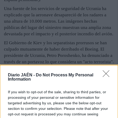
Una fuente de los servicios de seguridad de Ucrania ha
explicado que la aeronave desapareció de los radares a
una altura de 10.000 metros. Las imágenes hechas
públicas del lugar del siniestro muestran una amplia zona
devastada por el impacto y el posterior incendio del avión.
El Gobierno de Kiev y los separatistas prorrusos se han
culpado mutuamente de haber derribado el Boeing. El
presidente de Ucrania, Petro Poroshenko, ha denunciado a
través de un portavoz lo que considera un "acto terrorista".
Diario JAÉN -
Do Not Process My Personal
Information
If you wish to opt-out of the sale, sharing to third parties, or
processing of your personal or sensitive information for
targeted advertising by us, please use the below opt-out
section to confirm your selection. Please note that after your
opt-out request is processed you may continue seeing