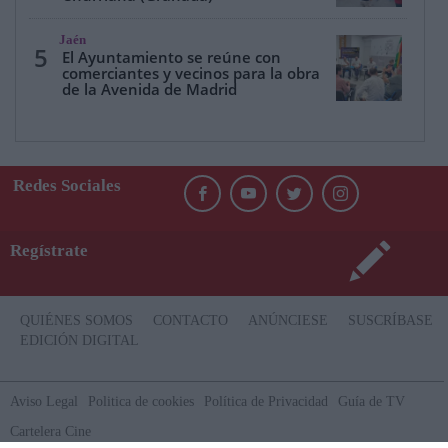
Jaén
5
El Ayuntamiento se reúne con
comerciantes y vecinos para la obra
de la Avenida de Madrid
Redes Sociales
Regístrate
QUIÉNES SOMOS
CONTACTO
ANÚNCIESE
SUSCRÍBASE
EDICIÓN DIGITAL
Aviso Legal
Politica de cookies
Política de Privacidad
Guía de TV
Cartelera Cine