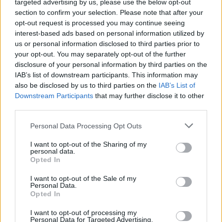
targeted advertising by us, please use the below opt-out
que, cada día que pasa, me hace más fuerte. Mi lucha es
section to confirm your selection. Please note that after your
para que ninguna madre vuelva a sufrir lo que me pasó a
opt-out request is processed you may continue seeing
mí. Esta es una lucha constante de todas las madres que
interest-based ads based on personal information utilized by
hemos sufrido estas atrocidades del Ejército colombiano.
us or personal information disclosed to third parties prior to
Luchamos para que la historia no se repita con otros
your opt-out. You may separately opt-out of the further
muchachos y queremos dar a conocer esta historia a los
disclosure of your personal information by third parties on the
IAB’s list of downstream participants. This information may
jóvenes que están emepzando a vivir”, explica esta mujer
also be disclosed by us to third parties on the
IAB’s List of
de cañero (el que trabaja la caña de azúcar), que ha hecho
Downstream Participants
that may further disclose it to other
de las reivindicaciones de igualdad y de libertad su propia
third parties.
vida. Ahora ha dejado en Colombia a su hija Natalia, una
joven de 18 años que AI no ha podido traer a España con
Personal Data Processing Opt Outs
su madre. “Intento acostumbrarme a estar sin mis hijos”,
I want to opt-out of the Sharing of my
explica. Es de las pocas cosas que ahora añora de su tierra,
personal data.
de Colombia. “Siempre se echan de menos cosas de la casa
Opted In
de una, pero más se añora la libertad”, concluye.
I want to opt-out of the Sale of my
Personal Data.
Opted In
I want to opt-out of processing my
Personal Data for Targeted Advertising.