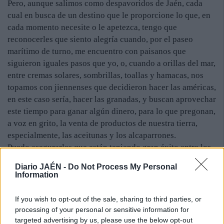
Pero, aunque salimos como despavoridos de Jaén, cada
cual en busca de un destino que le proporcione lo que, en
cada momento necesite o le apetezca, tengo que
reconocerles que siento alegría cuando, por el paseo
marítimo de turno, me encuentro con paisanos que
siguieron iguales pasos que yo, o, cuando a orillas del mar,
entre cremas solares, sombrillas, toallas y hamacas, nos
topamos con jiennenses que decidieron hacer las américas,
en este caso sería, hacer las granadas, y buscan aprovechar
este tiempo para ganar algún dinero, para lo que pregonan,
a voz en grito, la venta de productos de nuestra tierra,
especialmente, las aceitunas y los alcaparrones.
Puedo asegurarles que están teniendo gran éxito entre los
bañistas.
Diario JAÉN -
Do Not Process My Personal
Information
If you wish to opt-out of the sale, sharing to third parties, or
processing of your personal or sensitive information for
targeted advertising by us, please use the below opt-out