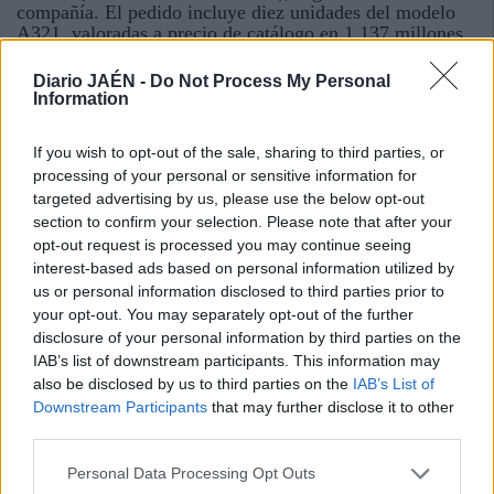
compañía. El pedido incluye diez unidades del modelo
A321, valoradas a precio de catálogo en 1.137 millones
de dólares (1.014 millones de euros) y dos del A320ceo,
con un valor de 214,8 millones de dólares (191 millones
Diario JAÉN -
Do Not Process My Personal
de euros). A día de hoy, la cartera de pedidos de Frontier
Information
Airlines con el constructor europeo es de 101 aviones de
un solo pasillo. Su flota actual se compone de 55
If you wish to opt-out of the sale, sharing to third parties, or
unidades de esa familia, en concreto 34 del modelo A319
processing of your personal or sensitive information for
y 21 del A320.
targeted advertising by us, please use the below opt-out
section to confirm your selection. Please note that after your
04 JUN 2015 / 15:32 H.
opt-out request is processed you may continue seeing
interest-based ads based on personal information utilized by
us or personal information disclosed to third parties prior to
your opt-out. You may separately opt-out of the further
disclosure of your personal information by third parties on the
IAB’s list of downstream participants. This information may
also be disclosed by us to third parties on the
IAB’s List of
Downstream Participants
that may further disclose it to other
third parties.
Personal Data Processing Opt Outs