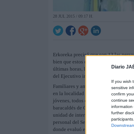
28 JUL 2015 / 09:17 H.
Erkoreka precisó que son 13 las person
bien que estos datos pueden variar a l
Diario JA
últimas horas, los heridos más graves
del Ejecutivo indicó que también perm
If you wish 
Familiares y amigos de los estudiante
sensitive in
en la localidad francesa de Lille reci
confirm you
continue se
jóvenes, todos en buen estado de salud
information 
baracaldés de Cruces. No obstante, se
further disc
unidad de intervención especializada
participants
personal del Servicio vasco de Salud 
Downstream 
donde evaluó el estado de los jóvenes