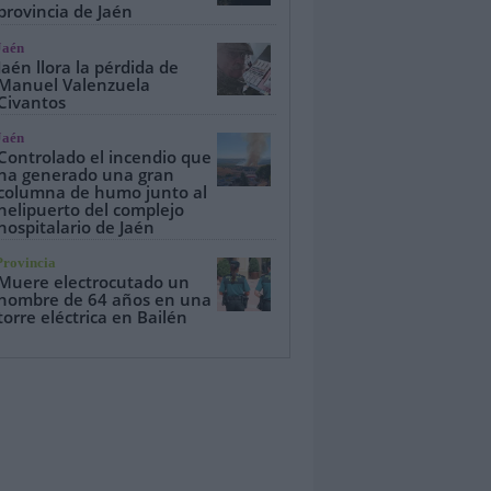
provincia de Jaén
Jaén
Jaén llora la pérdida de
Manuel Valenzuela
Civantos
Jaén
Controlado el incendio que
ha generado una gran
columna de humo junto al
helipuerto del complejo
hospitalario de Jaén
Provincia
Muere electrocutado un
hombre de 64 años en una
torre eléctrica en Bailén