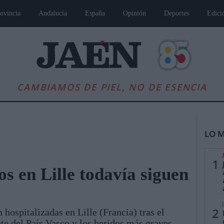
ovincia
Andalucía
España
Opinión
Deportes
Edici
CAMBIAMOS DE PIEL, NO DE ESENCIA
LO M
1
os en Lille todavía siguen
es
Andalucía
Internacional
Opinión
Cultura
Deportes
Jaén, Pu
2
 hospitalizadas en Lille (Francia) tras el
te del País Vasco y los heridos más graves