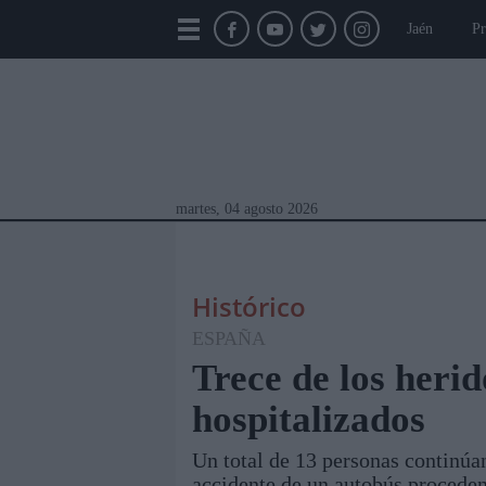
Jaén
Pr
martes, 04 agosto 2026
Histórico
ESPAÑA
Trece de los herid
hospitalizados
Módulos Portada
Jaén
Provincia
Linar
Un total de 13 personas continúan
accidente de un autobús proceden