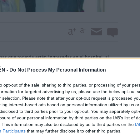
as que todavía están ingresadas en el hospital, si
o largo de la jornada. Asimismo, señaló que, en las
ÉN -
Do Not Process My Personal Information
 experimentaron una evolución positiva. El portavoz
anecen en Lille los dos conductores del autobús.
to opt-out of the sale, sharing to third parties, or processing of your per
s vascos heridos en el accidente de autobús ocurrido
formation for targeted advertising by us, please use the below opt-out s
bieron en el aeropuerto de Loiu (Vizcaya) a 40 de los
r selection. Please note that after your opt-out request is processed y
eing interest-based ads based on personal information utilized by us or
, pese a que uno fue trasladado al hospital
disclosed to third parties prior to your opt-out. You may separately opt-
 confía en que en pronto pueda ser dado de alta. Una
losure of your personal information by third parties on the IAB’s list of
 del Gobierno vasco compuesta por psicólogos y
. This information may also be disclosed by us to third parties on the
IA
se desplazó también hasta el aeródromo vizcaíno,
Participants
that may further disclose it to other third parties.
.