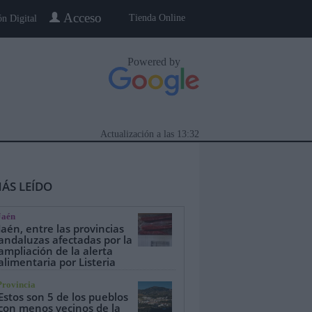
Acceso
Tienda Online
ón Digital
Powered by
Actualización a las
13:32
ÁS LEÍDO
Jaén
Jaén, entre las provincias
andaluzas afectadas por la
ampliación de la alerta
alimentaria por Listeria
eblo a Pueblo
Gente
Especiales
Provincia
Estos son 5 de los pueblos
con menos vecinos de la