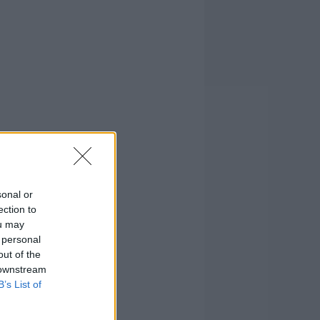
sonal or
ection to
ou may
 personal
out of the
 downstream
B’s List of