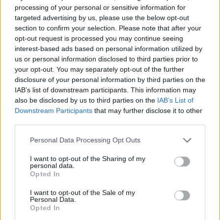
—¿Cómo ve a los jóvenes y a la mujer en el campo?
processing of your personal or sensitive information for
—Que se note mi paso por la Delegación en sentido muy
targeted advertising by us, please use the below opt-out
positivo. Que todo el mundo se acuerde de que fui un
section to confirm your selection. Please note that after your
buen delegado en el trato con los trabajadores como en
opt-out request is processed you may continue seeing
el ser eficaz en la gestión.
interest-based ads based on personal information utilized by
us or personal information disclosed to third parties prior to
your opt-out. You may separately opt-out of the further
disclosure of your personal information by third parties on the
IAB’s list of downstream participants. This information may
also be disclosed by us to third parties on the
IAB’s List of
Downstream Participants
that may further disclose it to other
third parties.
Personal Data Processing Opt Outs
I want to opt-out of the Sharing of my
personal data.
Opted In
04 SEP 2015 / 09:46 H.
I want to opt-out of the Sale of my
Personal Data.
Opted In