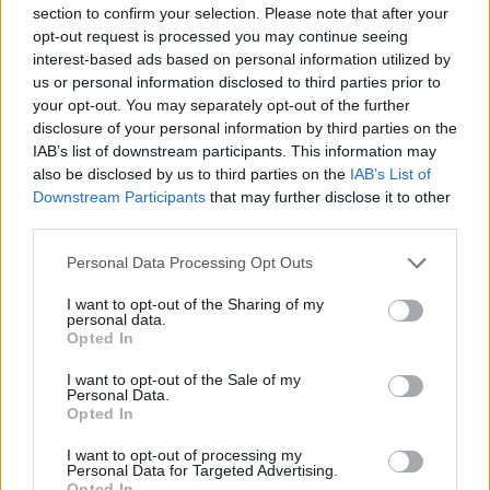
admite Concha Moreno. El Rincón, por su parte, se
section to confirm your selection. Please note that after your
encarga de la Caseta Municipal.
opt-out request is processed you may continue seeing
interest-based ads based on personal information utilized by
Junto a los establecimientos, en explanadas, hay
us or personal information disclosed to third parties prior to
atracciones gratuitas que divierten a los niños. También es
your opt-out. You may separately opt-out of the further
la zona de las orquestas, incombustibles a lo largo de las
disclosure of your personal information by third parties on the
tardes. El Parque de las Quebradas —todo el casco antiguo
IAB’s list of downstream participants. This information may
— desprendió energía. La mañana de ayer empezó, en la
also be disclosed by us to third parties on the
IAB’s List of
Plaza de la Constitución, con un desfile de vehículos
Downstream Participants
that may further disclose it to other
antiguos. Después llegaron los toros —inofensivos— de
third parties.
“El encierro” y, más tarde, los caballos, preciosos, que
Personal Data Processing Opt Outs
pasearon gracias a la Peña Caballista Ángel Peralta. La
belleza de la escena resumió una feria que acaba hoy,
I want to opt-out of the Sharing of my
personal data.
como si durase un instante.
Opted In
I want to opt-out of the Sale of my
Personal Data.
Opted In
I want to opt-out of processing my
Personal Data for Targeted Advertising.
Opted In