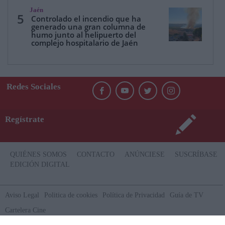
Jaén
5
Controlado el incendio que ha
generado una gran columna de
humo junto al helipuerto del
complejo hospitalario de Jaén
Redes Sociales
Regístrate
QUIÉNES SOMOS
CONTACTO
ANÚNCIESE
SUSCRÍBASE
EDICIÓN DIGITAL
Aviso Legal
Politica de cookies
Política de Privacidad
Guía de TV
Cartelera Cine