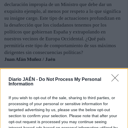
declaración impropia de un Ministro que debe dar un
exquisito ejemplo, al menos por respeto a lo que significa
su insigne cargo. Este tipo de actuaciones profundizan en
la desafección que los ciudadanos tenemos por los
políticos que gobiernan España y extrapolando en
nuestros vecinos de Europa Occidental. ¿Qué país
permitiría este tipo de comportamiento de sus máximos
dirigentes sin consecuencias políticas?
Juan Afán Muñoz / Jaén
Diario JAÉN -
Do Not Process My Personal
Information
If you wish to opt-out of the sale, sharing to third parties, or
processing of your personal or sensitive information for
targeted advertising by us, please use the below opt-out
section to confirm your selection. Please note that after your
opt-out request is processed you may continue seeing
interest-based ads based on personal information utilized by