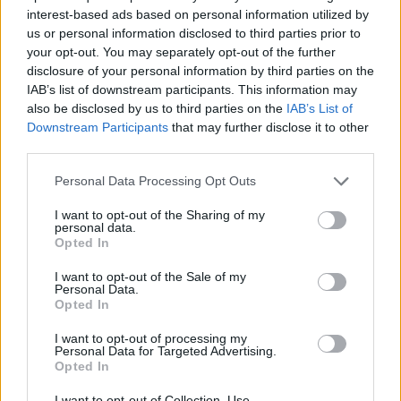
de contagio están “por encima de las recomendaciones” de
interest-based ads based on personal information utilized by
us or personal information disclosed to third parties prior to
la OMS. En este sentido, la facultativa dijo que el traje de
your opt-out. You may separately opt-out of the further
protección genera disconfort y algunas dificultades en la
disclosure of your personal information by third parties on the
atención del paciente y para su retirada, “pero en ningún
IAB’s list of downstream participants. This information may
momento da sensación de falta de seguridad”.
also be disclosed by us to third parties on the
IAB’s List of
Downstream Participants
that may further disclose it to other
Los facultativos indicaron que no pueden aportar
third parties.
información sobre las circunstancias del contagio de
Teresa, en referencia a si se pudo tocar con un guante, ni
Personal Data Processing Opt Outs
sobre si se le ha aportado suero antiviral de la religiosa
I want to opt-out of the Sharing of my
Paciencia.
personal data.
Opted In
I want to opt-out of the Sale of my
Personal Data.
Opted In
I want to opt-out of processing my
Personal Data for Targeted Advertising.
Opted In
I want to opt-out of Collection, Use,