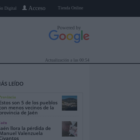
Acceso
Tienda Online
ón Digital
Powered by
Actualización a las
00:54
ÁS LEÍDO
Provincia
Estos son 5 de los pueblos
con menos vecinos de la
provincia de Jaén
eblo a Pueblo
Gente
Especiales
Jaén
Jaén llora la pérdida de
Manuel Valenzuela
Civantos