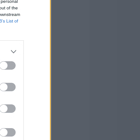
 personal
out of the
 downstream
B’s List of