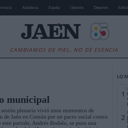
ovincia
Andalucía
España
Opinión
Deportes
Edici
CAMBIAMOS DE PIEL, NO DE ESENCIA
LO M
1
no municipal
a sesión plenaria vivió unos momentos de
es
Andalucía
Internacional
Opinión
Cultura
Deportes
Jaén, Pu
2
ón de Jaén en Común por un pacto social contra
de este partido, Andrés Bodalo, se puso una