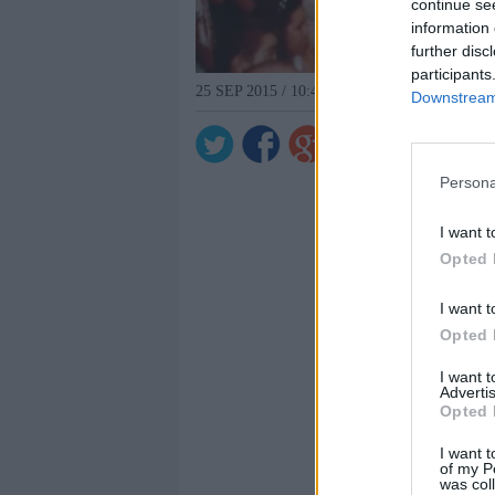
continue se
information 
further disc
participants
25 SEP 2015 / 10:46 H.
Downstream 
Persona
I want t
Opted 
I want t
Opted 
I want 
Advertis
Opted 
I want t
of my P
was col