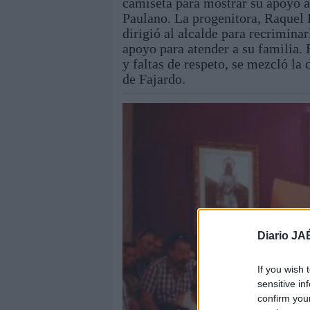
camiseta para mostrar su apoyo a
Paulano. La progenitora, Raquel F
dirigió al alcalde para recriminar
apoyo para atender a su familia. 
y faltas de respeto, se mezcló la
de Fajardo.
Diario JA
If you wish 
sensitive in
confirm you