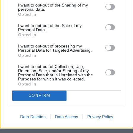
Junta en defensa de los imputados en el caso de los ERE”.
I want to opt-out of the Sharing of my
“Esto como consejera y también usted como presidenta.
personal data.
Opted In
Esto es presente, señora Díaz; no pasado”, le espetó Rojas
a la máxima responsable del Ejecutivo autonómico en su
I want to opt-out of the Sale of my
Personal Data.
“cara a cara” de la sesión de control del pleno del
Opted In
Parlamento, donde aseguró que el PP-A no sabía que,
cuando ella “se jactaba de colaborar con la Justicia, lo que
I want to opt-out of processing my
Personal Data for Targeted Advertising.
quería decir es que estaba colaborando con los
Opted In
imputados”.
I want to opt-out of Collection, Use,
Díaz le contestó: “No voy a tolerar que mancille mi honor,
Retention, Sale, and/or Sharing of my
Personal Data that Is Unrelated with the
ni el de mi partido y, menos, que mienta”.
Purposes for which it was collected.
Opted In
CONFIRM
Data Deletion
Data Access
Privacy Policy