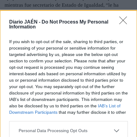
mientras fue secretario de Estado de Igualdad, “le ha
quitado a Andalucía 314 millones menos al año”.
Diario JAÉN -
Do Not Process My Personal
“Son cien mil dependientes en toda España que tienen un
Information
derecho y que no olvidan que, un día, el hoy presidente
del Gobierno, 48 horas antes de unas elecciones, dijo que
If you wish to opt-out of the sale, sharing to third parties, or
la dependencia no era sostenible y, desde ese momento, se
processing of your personal or sensitive information for
ha dedicado a desmantelarla y a asfixiar a las
targeted advertising by us, please use the below opt-out
comunidades autónomas”, añadió.
section to confirm your selection. Please note that after your
opt-out request is processed you may continue seeing
Volviendo al asunto de las políticas activas de empleo,
interest-based ads based on personal information utilized by
Díaz señaló que este año “se ha ejecutado” el 97% del
us or personal information disclosed to third parties prior to
presupuesto y recriminó a Rojas que, desde que gobierna
your opt-out. You may separately opt-out of the further
el PP en España, Andalucía ha pasado de recibir 766 euros
disclosure of your personal information by third parties on the
por parado a 265 euros por persona.
IAB’s list of downstream participants. This information may
also be disclosed by us to third parties on the
IAB’s List of
Defensa de los ERE
. El portavoz parlamentario del PP-A,
Downstream Participants
that may further disclose it to other
Carlos Rojas, exigió a la presidenta de la Junta que
third parties.
explique la “acusación muy grave” que se conoció ayer
Personal Data Processing Opt Outs
sobre la “utilización de documentación reservada de la