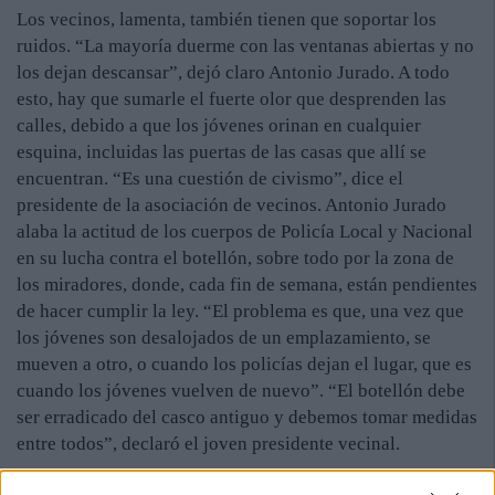
Los vecinos, lamenta, también tienen que soportar los
ruidos. “La mayoría duerme con las ventanas abiertas y no
los dejan descansar”, dejó claro Antonio Jurado. A todo
esto, hay que sumarle el fuerte olor que desprenden las
calles, debido a que los jóvenes orinan en cualquier
esquina, incluidas las puertas de las casas que allí se
encuentran. “Es una cuestión de civismo”, dice el
presidente de la asociación de vecinos. Antonio Jurado
alaba la actitud de los cuerpos de Policía Local y Nacional
en su lucha contra el botellón, sobre todo por la zona de
los miradores, donde, cada fin de semana, están pendientes
de hacer cumplir la ley. “El problema es que, una vez que
los jóvenes son desalojados de un emplazamiento, se
mueven a otro, o cuando los policías dejan el lugar, que es
cuando los jóvenes vuelven de nuevo”. “El botellón debe
ser erradicado del casco antiguo y debemos tomar medidas
entre todos”, declaró el joven presidente vecinal.
Sobre los rumores de la posible vuelta de la conocida Feria