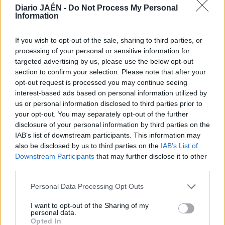
de la Tapa al centro histórico, Antonio Jurado expresó su
Diario JAÉN -
Do Not Process My Personal
Information
conformidad, siempre y cuando se tomen unas medidas
adecuadas, para proveer a la feria de baños públicos
If you wish to opt-out of the sale, sharing to third parties, or
móviles y evitar así el “agravio” que sufren las calles y
processing of your personal or sensitive information for
monumentos en este tipo de citas, que concentran a gran
targeted advertising by us, please use the below opt-out
cantidad de personas.
section to confirm your selection. Please note that after your
opt-out request is processed you may continue seeing
interest-based ads based on personal information utilized by
us or personal information disclosed to third parties prior to
your opt-out. You may separately opt-out of the further
disclosure of your personal information by third parties on the
IAB’s list of downstream participants. This information may
also be disclosed by us to third parties on the
IAB’s List of
Downstream Participants
that may further disclose it to other
third parties.
Personal Data Processing Opt Outs
I want to opt-out of the Sharing of my
personal data.
Opted In