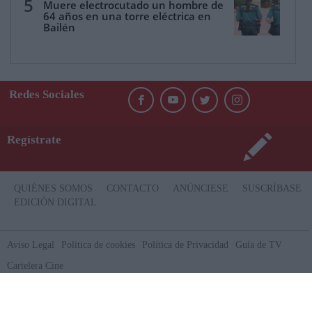
5
Muere electrocutado un hombre de
64 años en una torre eléctrica en
Bailén
Redes Sociales
Regístrate
QUIÉNES SOMOS
CONTACTO
ANÚNCIESE
SUSCRÍBASE
EDICIÓN DIGITAL
Aviso Legal
Politica de cookies
Política de Privacidad
Guía de TV
Cartelera Cine