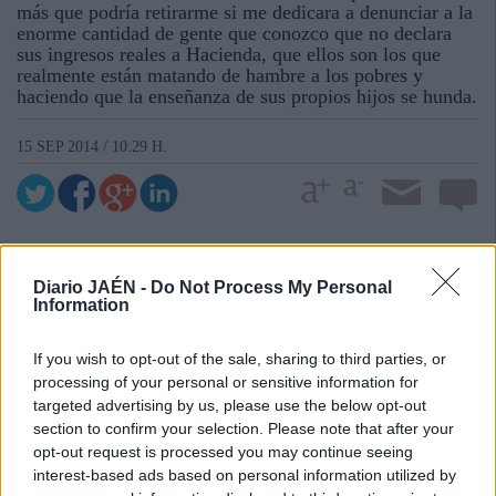
más que podría retirarme si me dedicara a denunciar a la
enorme cantidad de gente que conozco que no declara
sus ingresos reales a Hacienda, que ellos son los que
realmente están matando de hambre a los pobres y
haciendo que la enseñanza de sus propios hijos se hunda.
15 SEP 2014 / 10:29 H.
Diario JAÉN -
Do Not Process My Personal
Information
If you wish to opt-out of the sale, sharing to third parties, or
processing of your personal or sensitive information for
targeted advertising by us, please use the below opt-out
section to confirm your selection. Please note that after your
opt-out request is processed you may continue seeing
interest-based ads based on personal information utilized by