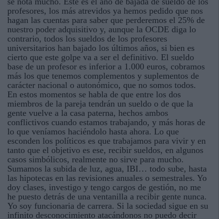
se nota mucho. Este es el año de bajada de sueldo de los
profesores, los más atrevidos ya hemos pedido que nos
hagan las cuentas para saber que perderemos el 25% de
nuestro poder adquisitivo y, aunque la OCDE diga lo
contrario, todos los sueldos de los profesores
universitarios han bajado los últimos años, si bien es
cierto que este golpe va a ser el definitivo. El sueldo
base de un profesor es inferior a 1.000 euros, cobramos
más los que tenemos complementos y suplementos de
carácter nacional o autonómico, que no somos todos.
En estos momentos se habla de que entre los dos
miembros de la pareja tendrán un sueldo o de que la
gente vuelve a la casa paterna, hechos ambos
conflictivos cuando estamos trabajando, y más horas de
lo que veníamos haciéndolo hasta ahora. Lo que
esconden los políticos es que trabajamos para vivir y en
tanto que el objetivo es ese, recibir sueldos, en algunos
casos simbólicos, realmente no sirve para mucho.
Sumamos la subida de luz, agua, IBI… todo sube, hasta
las hipotecas en las revisiones anuales o semestrales. Yo
doy clases, investigo y tengo cargos de gestión, no me
he puesto detrás de una ventanilla a recibir gente nunca.
Yo soy funcionaria de carrera. Si la sociedad sigue en su
infinito desconocimiento atacándonos no puedo decir