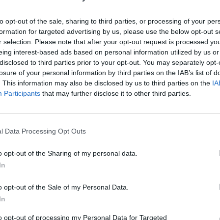
o. Lo paró a la verónica sin demasiado lucimiento,
e por chicuelinas. A Castella le gustan las embestidas
to opt-out of the sale, sharing to third parties, or processing of your per
iendo que pronto se iba a acabar, se puso en los medios
formation for targeted advertising by us, please use the below opt-out s
burladero. Hizo un ajustado pase cambiado por la
r selection. Please note that after your opt-out request is processed y
a vez por detrás. El tendido se calentó. Avivó la
eing interest-based ads based on personal information utilized by us or
disclosed to third parties prior to your opt-out. You may separately opt-
lo largo con la derecha. Ni lo templó, ni lo cargó en
losure of your personal information by third parties on the IAB’s list of
uficiente para que el público disfrutara. Castella sabía
. This information may also be disclosed by us to third parties on the
IA
e. El toro de Salvador Domecq sacó a relucir la falta
Participants
that may further disclose it to other third parties.
 se arrimó como si su vida no valiera un duro. Se la
 un parón el toro lo cogió. Le levantó las zapatillas
pegó la cornada.
l Data Processing Opt Outs
n los muslos los pitones. Lo mató bien y cortó las dos
o opt-out of the Sharing of my personal data.
de. Con el sexto, tuvo pocas opciones. Se quedó cortó
In
a de cogerlo del pecho, por lo que solo pudo estar
Castella salvó la tarde, pero sin que el aficionado se
o opt-out of the Sale of my Personal Data.
In
to opt-out of processing my Personal Data for Targeted