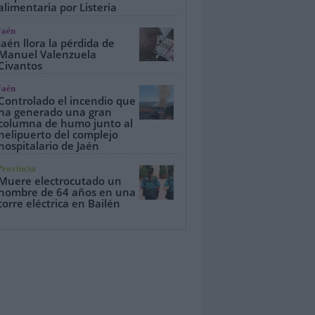
alimentaria por Listeria
Jaén
Jaén llora la pérdida de
Manuel Valenzuela
Civantos
Jaén
Controlado el incendio que
ha generado una gran
columna de humo junto al
helipuerto del complejo
hospitalario de Jaén
Provincia
Muere electrocutado un
hombre de 64 años en una
torre eléctrica en Bailén