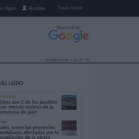
Acceso
Tienda Online
ón Digital
Powered by
Actualización a las
21:16
ÁS LEÍDO
Provincia
Estos son 5 de los pueblos
con menos vecinos de la
provincia de Jaén
eblo a Pueblo
Gente
Especiales
Jaén
Jaén, entre las provincias
andaluzas afectadas por la
ampliación de la alerta