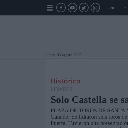
Jaén
Pr
lunes, 03 agosto 2026
Histórico
LINARES
Solo Castella se s
PLAZA DE TOROS DE SANTA
Módulos Portada
Jaén
Provincia
Linar
Ganado: Se lidiaron seis toros d
Puerta. Tuvieron una presentació