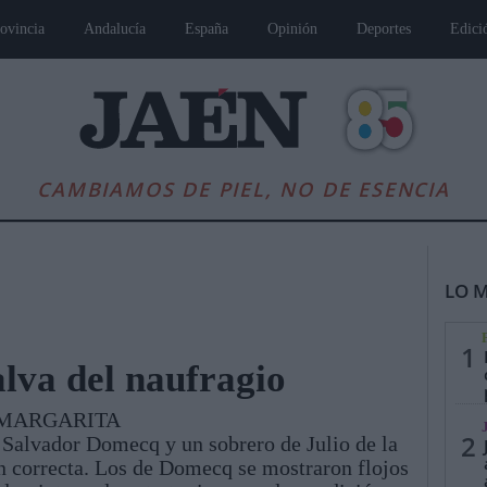
ovincia
Andalucía
España
Opinión
Deportes
Edici
CAMBIAMOS DE PIEL, NO DE ESENCIA
LO M
1
alva del naufragio
 MARGARITA
es
Andalucía
Internacional
Opinión
Cultura
Deportes
Jaén, Pu
2
e Salvador Domecq y un sobrero de Julio de la
n correcta. Los de Domecq se mostraron flojos