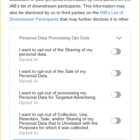
“de inminente apertura” y lo pusiese a disposición de
IAB’s list of downstream participants. This information may
“cualquier población cercana”. Por su parte, el alcalde,
also be disclosed by us to third parties on the
IAB’s List of
Francisco Delgado, contestó que se planteaba el proyecto
Downstream Participants
that may further disclose it to other
third parties.
en el punto del Chinche, pero al final no se hizo realidad.
Personal Data Processing Opt Outs
I want to opt-out of the Sharing of my
personal data.
Opted In
I want to opt-out of the Sale of my
Personal Data.
Opted In
I want to opt-out of processing my
Personal Data for Targeted Advertising.
Opted In
I want to opt-out of Collection, Use,
Retention, Sale, and/or Sharing of my
Personal Data that Is Unrelated with the
Purposes for which it was collected.
Opted In