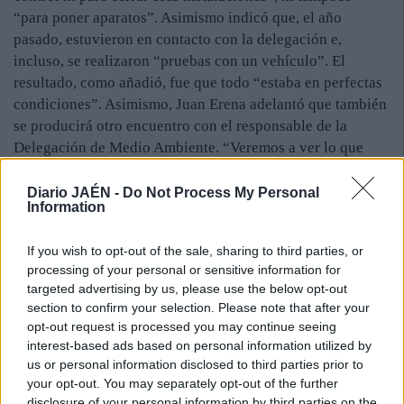
“para poner aparatos”. Asimismo indicó que, el año
pasado, estuvieron en contacto con la delegación e,
incluso, se realizaron “pruebas con un vehículo”. El
resultado, como añadió, fue que todo “estaba en perfectas
condiciones”. Asimismo, Juan Erena adelantó que también
se producirá otro encuentro con el responsable de la
Delegación de Medio Ambiente. “Veremos a ver lo que
pasa”, dijo.
Diario JAÉN -
Do Not Process My Personal
Information
debate. Por otro lado, el pleno aprobó de forma inicial —
con los votos a favor del PP y del PA y las abstenciones del
If you wish to opt-out of the sale, sharing to third parties, or
PSOE e IU— la ordenanza municipal que regula la
processing of your personal or sensitive information for
producción y gestión de residuos de la construcción y
targeted advertising by us, please use the below opt-out
demolición, una adhesión que se realiza para llevar los
section to confirm your selection. Please note that after your
opt-out request is processed you may continue seeing
residuos al vertedero de inertes de Fuerte del Rey. El PSOE
interest-based ads based on personal information utilized by
criticó que, hace algún tiempo, se rechazara esta propuesta
us or personal information disclosed to third parties prior to
de la Diputación y se alegara por parte de la anterior
your opt-out. You may separately opt-out of the further
alcaldesa, Custodia Martos, que la ciudad contaba con uno
disclosure of your personal information by third parties on the