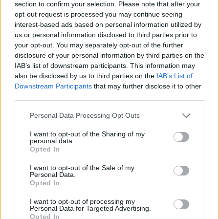
section to confirm your selection. Please note that after your
También hay animales que necesitan cambiar de zoo, lo
opt-out request is processed you may continue seeing
que puede ser bueno o malo, pero depende de sus
interest-based ads based on personal information utilized by
características. Yo no soy partidario del cambio por el
us or personal information disclosed to third parties prior to
cambio, solo hay que procurar analizarte, saber cómo eres
your opt-out. You may separately opt-out of the further
y qué buscas en la vida para reconocer qué zoológico
disclosure of your personal information by third parties on the
necesitas.
IAB’s list of downstream participants. This information may
also be disclosed by us to third parties on the
IAB’s List of
—Pero la clasificación de una persona a otra puede
Downstream Participants
that may further disclose it to other
cambiar.
third parties.
—Varía el criterio del observador. Por eso, para ayudarnos
Personal Data Processing Opt Outs
a ser objetivos, escribo este libro. Clasificamos de forma
intuitiva, sabemos qué nos podemos esperar de cada uno.
I want to opt-out of the Sharing of my
Siempre digo que lo más importante de una empresa son
personal data.
Opted In
sus personas, por encima de su marca y de todo, y al
tiempo es lo que más problemas da. Por eso, ofrezco una
I want to opt-out of the Sale of my
Personal Data.
guía para poner blanco sobre negro lo que ya está en tu
Opted In
cabeza.
I want to opt-out of processing my
—¿José Manuel Muriel con qué animal se identifica?
Personal Data for Targeted Advertising.
—Yo, con el lobo y, sin embargo, la gente me dice que soy
Opted In