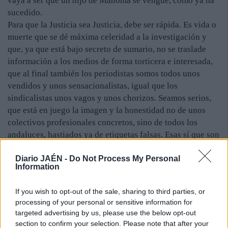
vaya a ser que un hijo de Mahoma se vengue, como ya ha
sucedido.
Para que la Justicia sea Justicia, debe ser rápida. Es vida o
muerte que se dé máxima celeridad a la investigación y
que, ya que está bajo secreto de sumario, no se traslade
información a los medios de forma torticera e interesada,
que al final también los periodistas somos todos unos
vendidos y unos sensacionalistas, igual que los
sindicalistas unos vagos y unos chorizos. Seamos serios,
que está en juego la imagen y la honestidad no de unos
colectivos profesionales concretos, sino de todos los
andaluces, hastiados ya de etiquetas falsas. Esas sí que son
falsas de verdad.
Diario JAÉN -
Do Not Process My Personal
Information
If you wish to opt-out of the sale, sharing to third parties, or
processing of your personal or sensitive information for
targeted advertising by us, please use the below opt-out
section to confirm your selection. Please note that after your