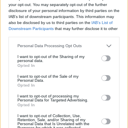
movimiento de personal en la provincia: “Esta situación
your opt-out. You may separately opt-out of the further
afecta directamente al servicio que prestamos. En el caso
disclosure of your personal information by third parties on the
IAB’s list of downstream participants. This information may
de Linares-Baeza, a la terminal de contenedores o a la
also be disclosed by us to third parties on the
IAB’s List of
taquilla. Y en este sentido queremos pedir disculpas a los
Downstream Participants
that may further disclose it to other
usuarios del tren talgo Madrid-Almería, afectado por los
third parties.
paros. Pero es la única manera que tenemos de que nos
hagan caso”.
Personal Data Processing Opt Outs
I want to opt-out of the Sharing of my
personal data.
Opted In
I want to opt-out of the Sale of my
Personal Data.
Opted In
I want to opt-out of processing my
Personal Data for Targeted Advertising.
Opted In
I want to opt-out of Collection, Use,
Retention, Sale, and/or Sharing of my
Personal Data that Is Unrelated with the
Purposes for which it was collected.