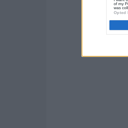
of my P
was col
Opted 