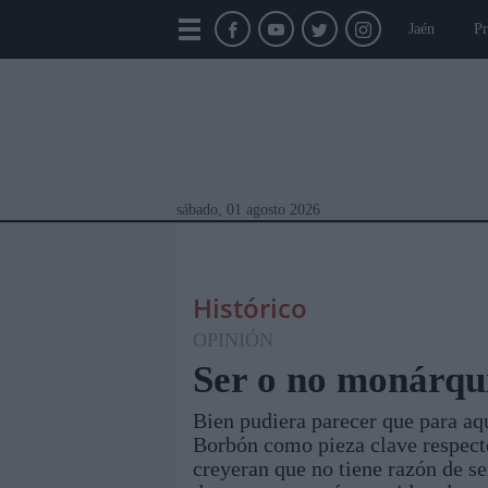
Jaén
Pr
sábado, 01 agosto 2026
Histórico
OPINIÓN
Ser o no monárqu
Bien pudiera parecer que para aqu
Módulos Portada
Jaén
Provincia
Linar
Borbón como pieza clave respecto
creyeran que no tiene razón de s