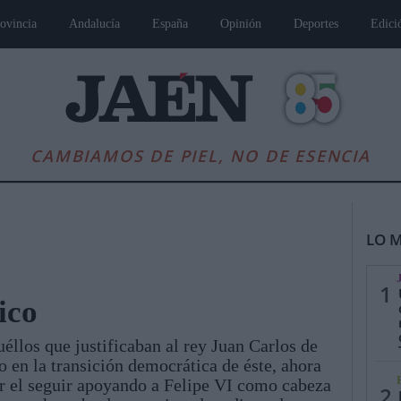
ovincia
Andalucía
España
Opinión
Deportes
Edici
CAMBIAMOS DE PIEL, NO DE ESENCIA
LO M
1
ico
éllos que justificaban al rey Juan Carlos de
es
Andalucía
Internacional
Opinión
Cultura
Deportes
Jaén, Pu
 en la transición democrática de éste, ahora
er el seguir apoyando a Felipe VI como cabeza
2