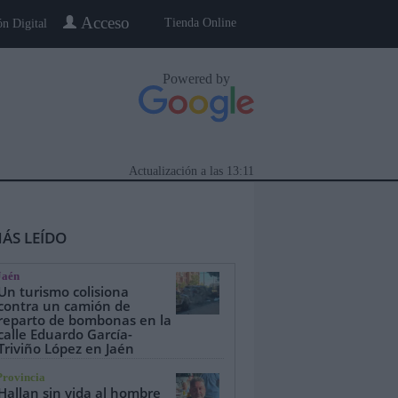
Acceso
Tienda Online
ón Digital
Powered by
Actualización a las
13:11
ÁS LEÍDO
Jaén
Un turismo colisiona
contra un camión de
reparto de bombonas en la
calle Eduardo García-
eblo a Pueblo
Gente
Especiales
Triviño López en Jaén
Provincia
Hallan sin vida al hombre