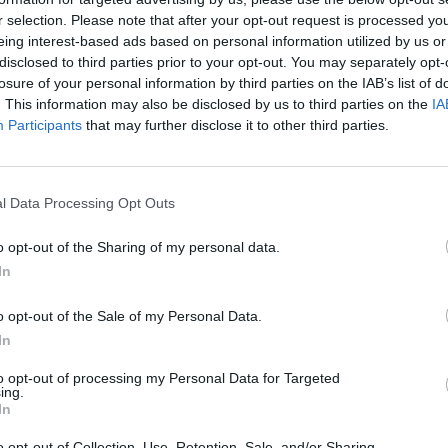
r selection. Please note that after your opt-out request is processed y
 única que siempre ha sido el territorio español,
eing interest-based ads based on personal information utilized by us or
s milenarias aunque de idiosincrasia propia y única.
disclosed to third parties prior to your opt-out. You may separately opt-
/as, y los gallego/as, y los andaluce/as, y los
losure of your personal information by third parties on the IAB’s list of
 sienten lo que realmente son: Españoles, regidos
. This information may also be disclosed by us to third parties on the
IA
 en su tiempo y que junto a la monarquía, desde mi
Participants
that may further disclose it to other third parties.
 unidad a un territorio con forma de piel de toro.
a lo mismo que deshacernos del clavillo de un
a una de las varillas que lo conforman y le otorgan
l Data Processing Opt Outs
o opt-out of the Sharing of my personal data.
In
o opt-out of the Sale of my Personal Data.
In
to opt-out of processing my Personal Data for Targeted
ing.
In
o opt-out of Collection, Use, Retention, Sale, and/or Sharing