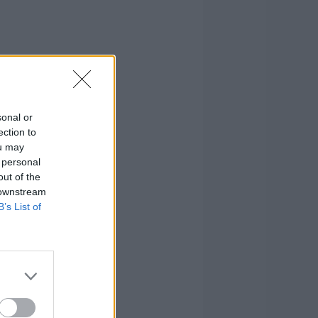
sonal or
ection to
ou may
 personal
out of the
 downstream
B’s List of