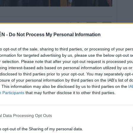
ÉN -
Do Not Process My Personal Information
to opt-out of the sale, sharing to third parties, or processing of your per
io de varios encuentros deportivos con dos figuras
formation for targeted advertising by us, please use the below opt-out s
 respectivamente, de los exjugadores de fútbol y
r selection. Please note that after your opt-out request is processed y
ller, que enseñaron a los más pequeños aspectos
eing interest-based ads based on personal information utilized by us or
yer fue cuan- do se centraron los principales actos,
disclosed to third parties prior to your opt-out. You may separately opt-
raron durante este último año. Peñas, autoridades y
losure of your personal information by third parties on the IAB’s list of
o ferial, a escasos metros de la orilla del río
. This information may also be disclosed by us to third parties on the
IA
rrollarse todos los actos.
Participants
that may further disclose it to other third parties.
y los presidentes de las peñas barcelonistas de
ron presentes. Después de un desayuno molinero y
ñistas se trasladaron hasta el Ayuntamiento de
l Data Processing Opt Outs
ecibidos por las autoridades locales. Además, los
les monumentos de Villanueva de la Reina, así como
o opt-out of the Sharing of my personal data.