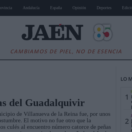
ovincia
Andalucía
España
Opinión
Deportes
Edici
CAMBIAMOS DE PIEL, NO DE ESENCIA
LO M
1
las del Guadalquivir
icipio de Villanueva de la Reina fue, por unos
es
Andalucía
Internacional
Opinión
Cultura
Deportes
Jaén, Pu
2
ostumbre. El motivo no fue otro que la
dos culés al encuentro número catorce de peñas