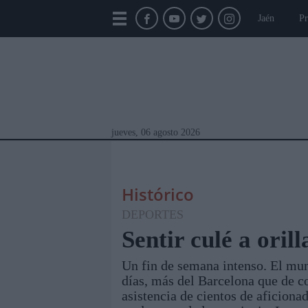
Jaén
Pr
jueves, 06 agosto 2026
Histórico
DEPORTES
Sentir culé a oril
Un fin de semana intenso. El mun
Módulos Portada
Jaén
Provincia
Linar
días, más del Barcelona que de c
asistencia de cientos de aficiona