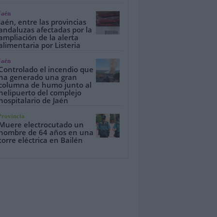
Jaén
Jaén, entre las provincias
andaluzas afectadas por la
ampliación de la alerta
alimentaria por Listeria
Jaén
Controlado el incendio que
ha generado una gran
columna de humo junto al
helipuerto del complejo
hospitalario de Jaén
Provincia
Muere electrocutado un
hombre de 64 años en una
torre eléctrica en Bailén