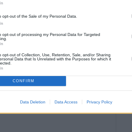
io Gómez, presidente de la peña anfitriona, destacó
In
quipo catalán y subrayó: “Estamos muy contentos con
tro”. El teatro municipal, totalmente equipado para la
o opt-out of the Sale of my Personal Data.
ítulo “Mundo Deportivo y Peñas”. La jornada acabó
In
el Hotel Payber, inmueble en el que todos los
to opt-out of processing my Personal Data for Targeted
itaron para el encuentro del próximo año.
ing.
In
o opt-out of Collection, Use, Retention, Sale, and/or Sharing
ersonal Data that Is Unrelated with the Purposes for which it
lected.
In
CONFIRM
Data Deletion
Data Access
Privacy Policy