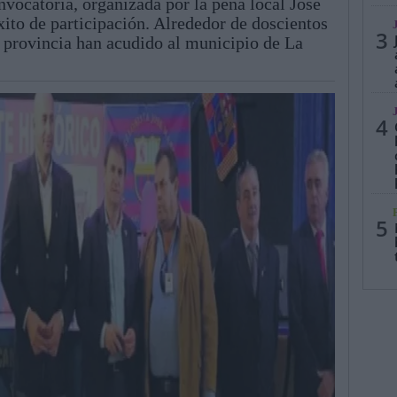
nvocatoria, organizada por la peña local José
ito de participación. Alrededor de doscientos
3
 provincia han acudido al municipio de La
4
5