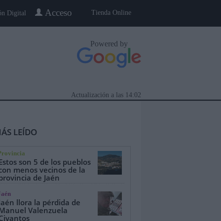
Acceso
Tienda Online
ón Digital
Powered by
Actualización a las
14:02
ÁS LEÍDO
Provincia
Estos son 5 de los pueblos
con menos vecinos de la
provincia de Jaén
eblo a Pueblo
Gente
Especiales
Jaén
Jaén llora la pérdida de
Manuel Valenzuela
Civantos