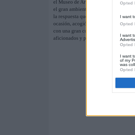
el Museo de Artes y Costumbres. Anton
Opted 
el gran ambiente vivido en torno al e
la respuesta que ha tenido este encuen
I want t
ocasión, acogió un coloquio bajo el t
Opted 
con una gran comida de hermandad en 
I want 
aficionados y peñistas jiennenses se c
Advertis
Opted 
I want t
of my P
was col
Opted 