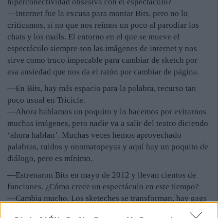
hiperconectividad obsesiva con el espectáculo?
—Internet fue la excusa para montar Bits, pero no lo
criticamos, si no que nos reímos un poco al parodiar los
chats y los mails. El entorno en el que se mueve el
espectáculo siempre son las imágenes de internet y nos
sirve como truco impecable para cambiar de sketch por
esa ansiedad que nos da el ratón por cambiar de página.
—En Bits, hay más espacio para la palabra, recurso tan
poco usual en Tricicle.
—Ahora hablamos un poquito y lo hacemos por evitarnos
muchas imágenes, pero nadie va a salir del teatro diciendo
‘ahora hablan’. Muchas veces hemos aprovechado
palabras, ruidos y onomatopeyas y aquí hay un poquito de
diálogo, pero es mínimo.
—Estrenaron Bits en mayo de 2012 y llevan cientos de
funciones. ¿Cómo crece un espectáculo en este tiempo?
—Cambia mucho. Los sketeches se transforman, hay gags
que se quedan y otros que duran dos días y crece la