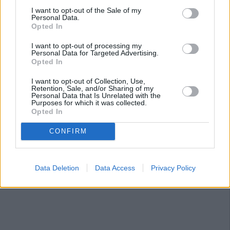
I want to opt-out of the Sale of my
a los artistas se les puede creer poco cuando dicen que se
Personal Data.
van. Desde el principio sabíamos que haríamos, al menos,
Opted In
uno más de recopilación, que será para el año que viene y
I want to opt-out of processing my
coincidirá con los 40 años de Tricicle. Después de eso, no
Personal Data for Targeted Advertising.
lo sé, ya estaremos jubilados.
Opted In
I want to opt-out of Collection, Use,
Retention, Sale, and/or Sharing of my
Personal Data that Is Unrelated with the
Purposes for which it was collected.
Opted In
CONFIRM
Data Deletion
Data Access
Privacy Policy