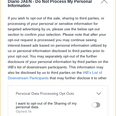
Diario JAÉN -
Do Not Process My Personal
complicidad entre los actores.
Information
—¿Cómo trabaja Tricicle antes de llegar al escenario?
—Lo que más cuesta es ponerse de acuerdo en el tema y
If you wish to opt-out of the sale, sharing to third parties, or
podemos estar tres meses discutiendo, pero una vez que lo
processing of your personal or sensitive information for
targeted advertising by us, please use the below opt-out
tenemos, es mucho más fácil.
section to confirm your selection. Please note that after your
—¿Cuál es la clave para esta buena avenencia y que, en
opt-out request is processed you may continue seeing
estos más de treinta años, nunca haya cambiado la
interest-based ads based on personal information utilized by
formación?
us or personal information disclosed to third parties prior to
your opt-out. You may separately opt-out of the further
—Ahora, cuando llevamos tantos años, nos lo preguntan
disclosure of your personal information by third parties on the
mucho. Primero, está el respeto y, además, nos van bien las
IAB’s list of downstream participants. This information may
cosas, tenemos éxito, lo que hace que la balanza positiva
also be disclosed by us to third parties on the
IAB’s List of
pese más. También hacemos unas pausas largas en verano,
Downstream Participants
that may further disclose it to other
en las que descansamos, y cada uno hace lo que quiere.
third parties.
Tenemos carreras paralelas, por lo que no siempre estamos
Personal Data Processing Opt Outs
juntos.
—Cuando estrenaron Bits, dijeron que este sería el último
I want to opt-out of the Sharing of my
personal data.
espectáculo de Tricicle. ¿Se lo han replanteado?
Opted In
—Dijimos que era el último de creación, pero ya sabes que