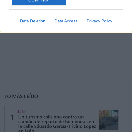
CONFIRM
Data Deletion
Data Access
Privacy Policy
LO MÁS LEÍDO
Jaén
1
Un turismo colisiona contra un
camión de reparto de bombonas en
la calle Eduardo García-Triviño López
en Jaén