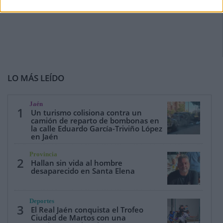
LO MÁS LEÍDO
Jaén
1
Un turismo colisiona contra un
camión de reparto de bombonas en
la calle Eduardo García-Triviño López
en Jaén
Provincia
2
Hallan sin vida al hombre
desaparecido en Santa Elena
Deportes
3
El Real Jaén conquista el Trofeo
Ciudad de Martos con una