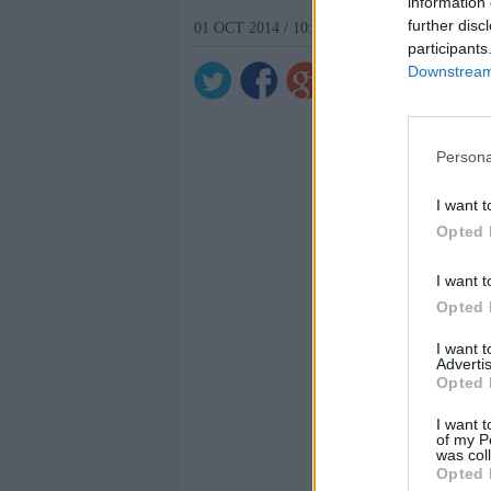
information 
further disc
01 OCT 2014 / 10:51 H.
participants
Downstream 
Persona
I want t
Opted 
I want t
Opted 
I want 
Advertis
Opted 
I want t
of my P
was col
Opted 