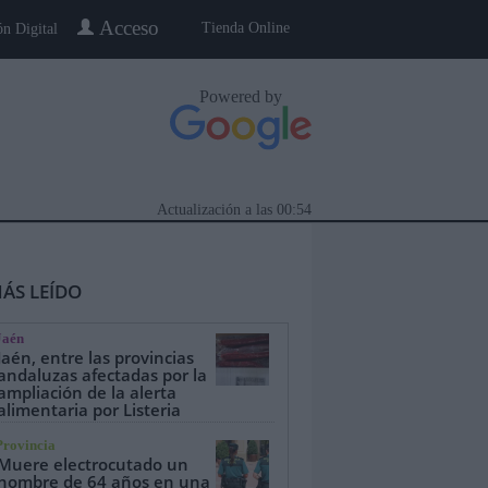
Acceso
Tienda Online
ón Digital
Powered by
Actualización a las
00:54
ÁS LEÍDO
Jaén
Jaén, entre las provincias
andaluzas afectadas por la
ampliación de la alerta
alimentaria por Listeria
eblo a Pueblo
Gente
Especiales
Provincia
Muere electrocutado un
hombre de 64 años en una