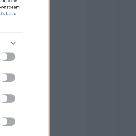
out of the
 downstream
B’s List of