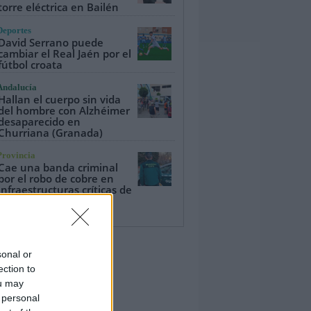
torre eléctrica en Bailén
Deportes
David Serrano puede
cambiar el Real Jaén por el
fútbol croata
Andalucía
Hallan el cuerpo sin vida
del hombre con Alzhéimer
desaparecido en
Churriana (Granada)
Provincia
Cae una banda criminal
por el robo de cobre en
infraestructuras críticas de
Jaén y Granada
sonal or
ection to
ou may
 personal