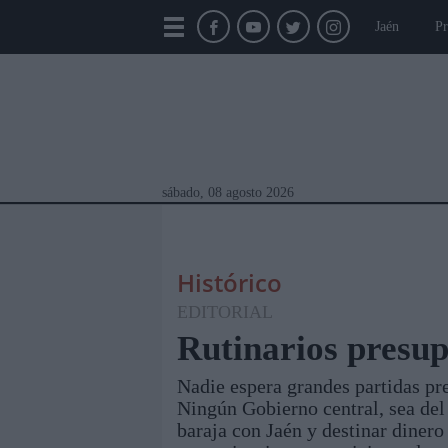
Jaén
Pr
sábado, 08 agosto 2026
Histórico
EDITORIAL
Rutinarios presup
Nadie espera grandes partidas pre
Módulos Portada
Jaén
Provincia
Linar
Ningún Gobierno central, sea del 
baraja con Jaén y destinar dinero